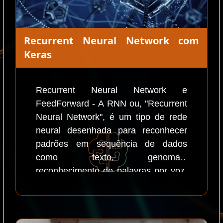
Recurrent Neural Network com
Keras
Recurrent Neural Network e
FeedForward - A RNN ou, "Recurrent
Neural Network", é um tipo de rede
neural desenhada para reconhecer
padrões em sequência de dados
como texto, genomas,
reconhecimento de palavras por voz,
time series para sensores, estoques
de mercado etc.