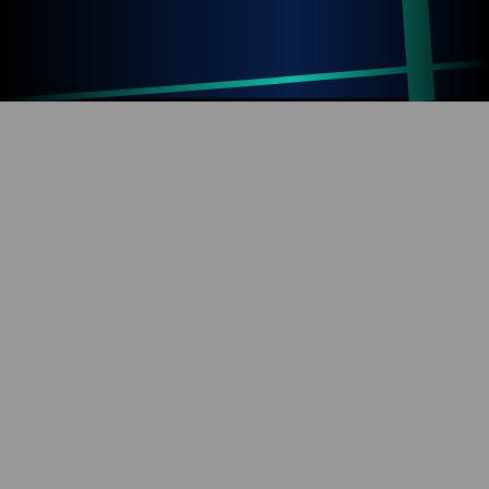
Up
Home
Refresh
SOBRE O BLOG
Diversão com tecnologia e informação. Aproveite os
mais de 1000 artigos já publicados!
REDES SOCIAIS