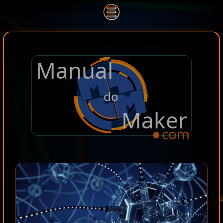
Manual
.
do
Maker
com