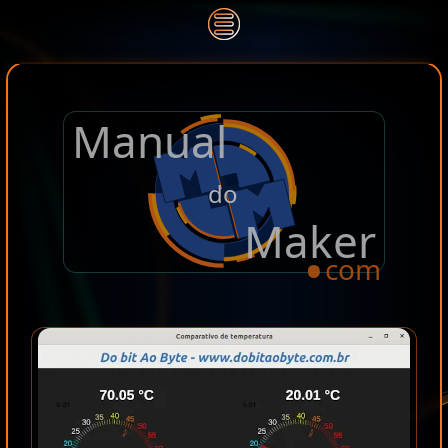
Manual
.
do
Maker
com