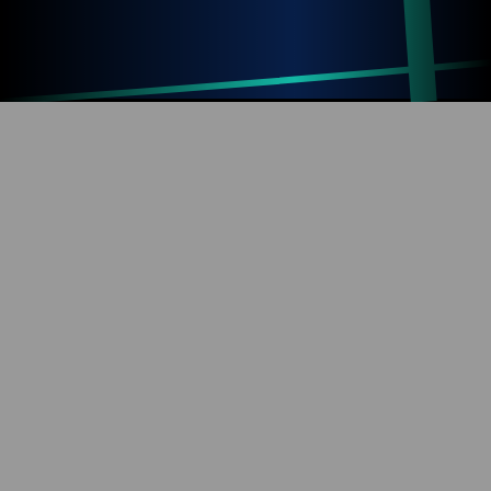
Up
Home
Refresh
SOBRE O BLOG
Diversão com tecnologia e informação. Aproveite os
mais de 1000 artigos já publicados!
REDES SOCIAIS