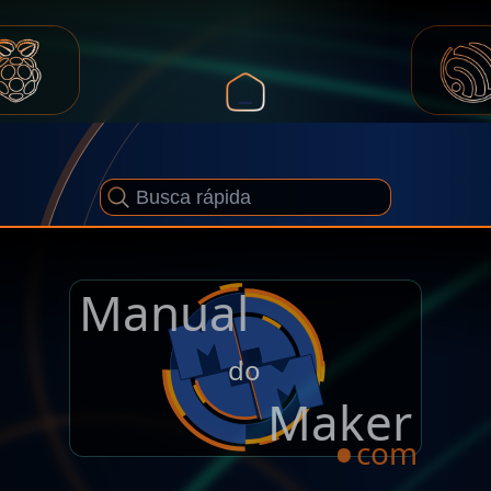
Manual
.
do
Maker
com