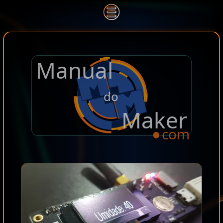
Manual
.
do
Maker
com