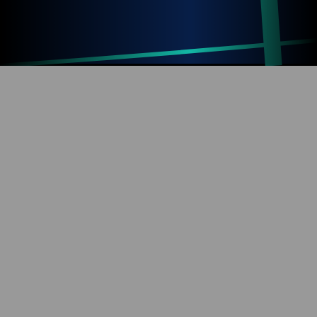
Up
Home
Refresh
SOBRE O BLOG
Diversão com tecnologia e informação. Aproveite os
mais de 1000 artigos já publicados!
REDES SOCIAIS