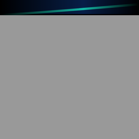
Up
Home
Refresh
SOBRE O BLOG
Diversão com tecnologia e informação. Aproveite os
mais de 1000 artigos já publicados!
REDES SOCIAIS
YouTube