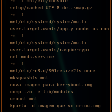
rm -f mnt/etc/console-
setup/cached_UTF-8_del.kmap.gz

rm -f 
mnt/etc/systemd/system/multi-
user.target.wants/apply_noobs_os_conf
rm -f 
mnt/etc/systemd/system/multi-
user.target.wants/raspberrypi-
net-mods.service

rm -f 
mnt/etc/rc3.d/S01resize2fs_once

mksquashfs mnt 
nova_imagem_para_berryboot.img -
comp lzo -e lib/modules

umount mnt
