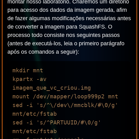
montar nosso laboratório. Criaremos um diretório
para acesso dos dados da imagem gerada, afim
de fazer algumas modificações necessárias antes
de converter a imagem para SquashFS. O
processo todo consiste nos seguintes passos
(antes de executá-los, leia o primeiro parágrafo
após os comandos a seguir):
mkdir mnt

kpartx -av 
imagem_que_vc_criou.img 

mount /dev/mapper/loop999p2 mnt

sed -i 's/^\/dev\/mmcblk/#\0/g' 
mnt/etc/fstab

sed -i 's/^PARTUUID/#\0/g' 
mnt/etc/fstab
