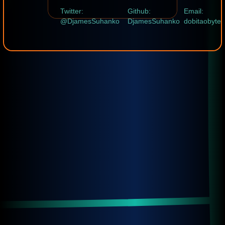
Twitter:
Github:
Email:
@DjamesSuhanko
DjamesSuhanko
dobitaobyte