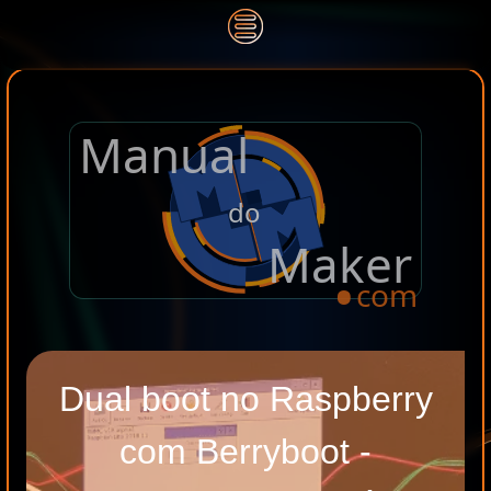
Manual
.
do
Maker
com
Dual boot no Raspberry
com Berryboot -