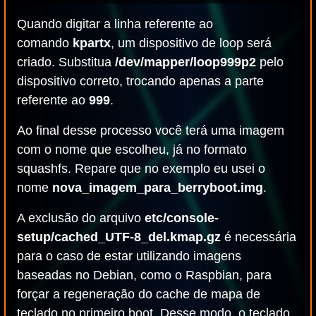
Quando digitar a linha referente ao
comando
kpartx
, um dispositivo de loop será
criado. Substitua
/dev/mapper/loop999p2
pelo
dispositivo correto, trocando apenas a parte
referente ao
999
.
Ao final desse processo você terá uma imagem
com o nome que escolheu, já no formato
squashfs. Repare que no exemplo eu usei o
nome
nova_imagem_para_berryboot.img
.
A exclusão do arquivo
etc/console-
setup/cached_UTF-8_del.kmap.gz
é necessária
para o caso de estar utilizando imagens
baseadas no Debian, como o Raspbian, para
forçar a regeneração do cache de mapa de
teclado no primeiro boot. Desse modo, o teclado