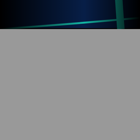
Up
Home
Refresh
SOBRE O BLOG
Diversão com tecnologia e informação. Aproveite os
mais de 1000 artigos já publicados!
REDES SOCIAIS