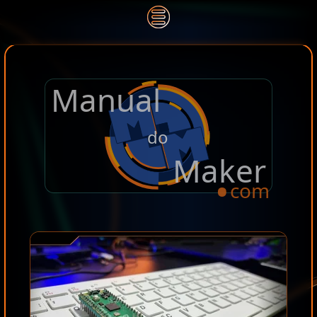
Manual
.
do
Maker
com