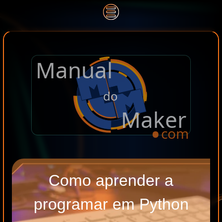
Manual
.
do
Maker
com
Como aprender a
programar em Python