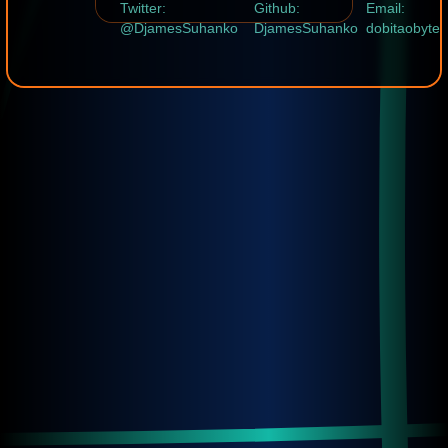
Twitter:
Github:
Email:
@DjamesSuhanko
DjamesSuhanko
dobitaobyte