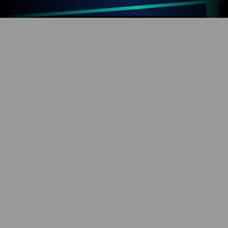
Up
Home
Refresh
SOBRE O BLOG
Diversão com tecnologia e informação. Aproveite os
mais de 1000 artigos já publicados!
REDES SOCIAIS
YouTube