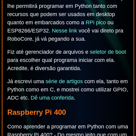
lhe permitirá programar em Python tanto com
recursos que podem ser usados em desktop
quanto em embarcados como a
RPi pico
ou
ESP8266/ESP32.
Nesse link
você vai direto pra
RoboCore, já vá pegando a sua.
Fiz até gerenciador de arquivos e
seletor de boot
para escolher qual programa iniciar com ela.
Acredite, é diversão garantida.
Já escrevi uma
série de artigos
com ela, tanto em
Python como em C, e mostrei como utilizar GPIO,
ADC etc.
Dê uma conferida
.
Raspberry Pi 400
Como aprender a programar em Python com uma
Raspberry Pi 400? - Do mesmo jeito que com um