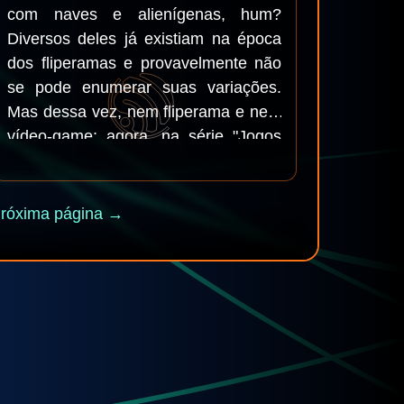
com naves e alienígenas, hum?
Diversos deles já existiam na época
dos fliperamas e provavelmente não
se pode enumerar suas variações.
Mas dessa vez, nem fliperama e nem
vídeo-game; agora, na série "Jogos
no ESP32", veremos o jogo Alien
Attack
róxima página →