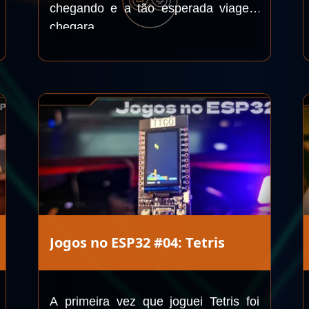
chegando e a tão esperada viagem
chegara.
Jogos no ESP32 #04: Tetris
A primeira vez que joguei Tetris foi