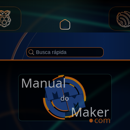
Manual
.
do
Maker
com