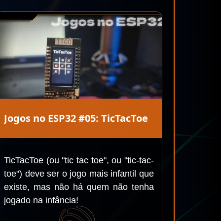
Jogos no ESP32 #05: TicTacToe
TicTacToe (ou "tic tac toe", ou "tic-tac-
toe") deve ser o jogo mais infantil que
existe, mas não há quem não tenha
jogado na infância!