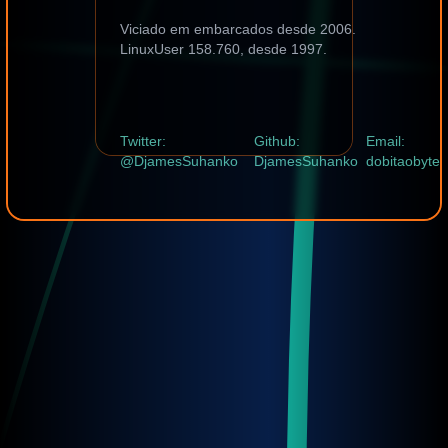
Viciado em embarcados desde 2006.
LinuxUser 158.760, desde 1997.
Twitter:
Github:
Email:
@DjamesSuhanko
DjamesSuhanko
dobitaobyte