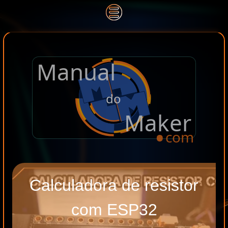
Manual
.
do
Maker
com
Calculadora de resistor
com ESP32