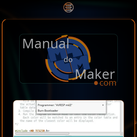
Manual
.
do
Maker
com