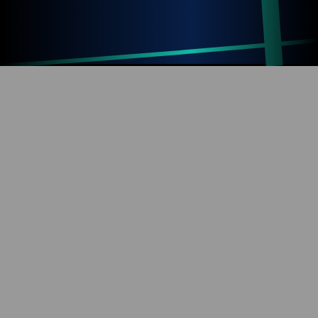
Up
Home
Refresh
SOBRE O BLOG
Diversão com tecnologia e informação. Aproveite os
mais de 1000 artigos já publicados!
REDES SOCIAIS