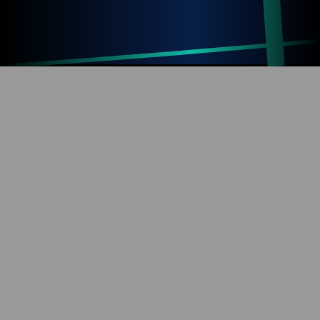
Up
Home
Refresh
SOBRE O BLOG
Diversão com tecnologia e informação. Aproveite os
mais de 1000 artigos já publicados!
REDES SOCIAIS