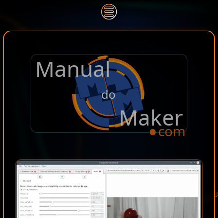
Manual
.
do
Maker
com