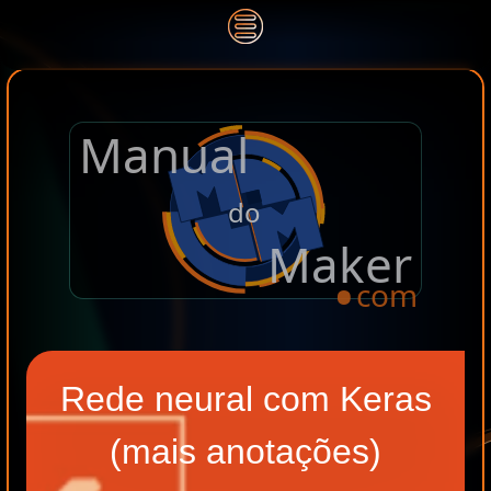
Manual
.
do
Maker
com
Rede neural com Keras
(mais anotações)