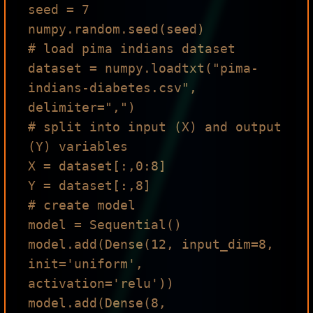
seed = 7

numpy.random.seed(seed)

# load pima indians dataset

dataset = numpy.loadtxt("pima-
indians-diabetes.csv", 
delimiter=",")

# split into input (X) and output 
(Y) variables

X = dataset[:,0:8]

Y = dataset[:,8]

# create model

model = Sequential()

model.add(Dense(12, input_dim=8, 
init='uniform', 
activation='relu'))

model.add(Dense(8, 