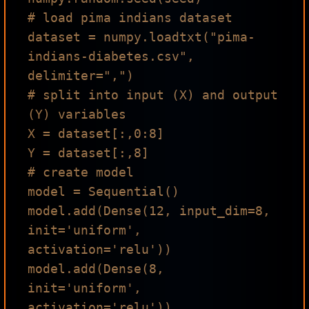
# load pima indians dataset

dataset = numpy.loadtxt("pima-
indians-diabetes.csv", 
delimiter=",")

# split into input (X) and output 
(Y) variables

X = dataset[:,0:8]

Y = dataset[:,8]

# create model

model = Sequential()

model.add(Dense(12, input_dim=8, 
init='uniform', 
activation='relu'))

model.add(Dense(8, 
init='uniform', 
activation='relu'))
