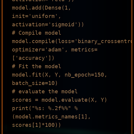
model.add(Dense(1, 
init='uniform', 
activation='sigmoid'))

# Compile model

model.compile(loss='binary_crossentro
optimizer='adam', metrics=
['accuracy'])

# Fit the model

model.fit(X, Y, nb_epoch=150, 
batch_size=10)

# evaluate the model

scores = model.evaluate(X, Y)

print("%s: %.2f%%" % 
(model.metrics_names[1], 