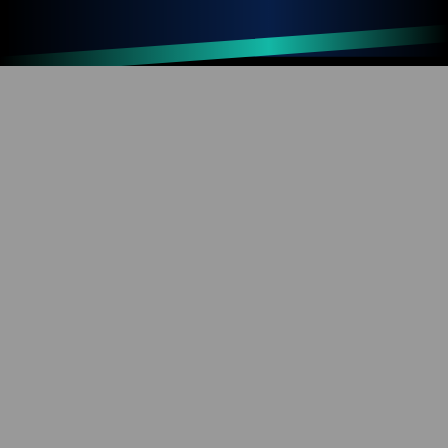
Up
Home
Refresh
SOBRE O BLOG
Diversão com tecnologia e informação. Aproveite os
mais de 1000 artigos já publicados!
REDES SOCIAIS