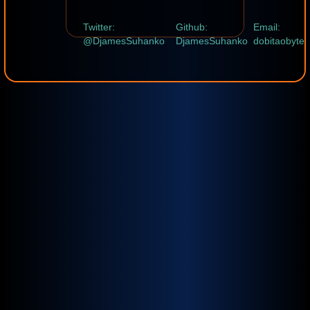
Twitter:
Github:
Email:
@DjamesSuhanko
DjamesSuhanko
dobitaobyte