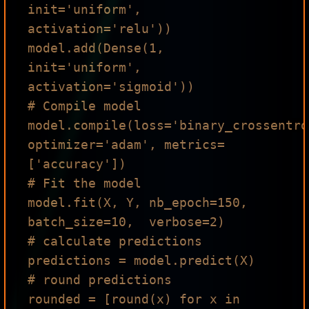
init='uniform', 
activation='relu'))

model.add(Dense(1, 
init='uniform', 
activation='sigmoid'))

# Compile model

model.compile(loss='binary_crossentro
optimizer='adam', metrics=
['accuracy'])

# Fit the model

model.fit(X, Y, nb_epoch=150, 
batch_size=10,  verbose=2)

# calculate predictions

predictions = model.predict(X)

# round predictions

rounded = [round(x) for x in 