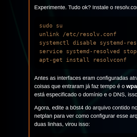
Experimente. Tudo ok? Instale o resolv.co
sudo su

unlink /etc/resolv.conf

systemctl disable systemd-res
service systemd-resolved stop

Antes as interfaces eram configuradas at
coisas que entraram já faz tempo é o
wpa
está especificado o domínio e o DNS, iss
Agora, edite a b0st4 do arquivo contido no
netplan para ver como configurar esse ar
duas linhas, virou isso: