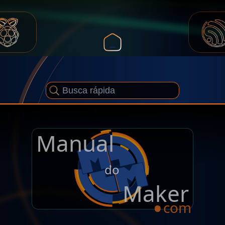
Manual
.
do
Maker
com