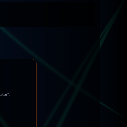
aker".