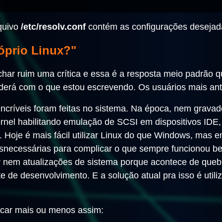
quivo
/etc/resolv.conf
contém as configurações desejad
óprio Linux?"
har ruim uma crítica e essa é a resposta meio padrão 
derá com o que estou escrevendo. Os usuários mais an
ncríveis foram feitas no sistema. Na época, nem grava
 kernel habilitando emulação de SCSI em dispositivos I
 Hoje é mais fácil utilizar Linux do que Windows, mas
esnecessárias para complicar o que sempre funcionou b
 nem atualizações de sistema porque acontece de queb
e de desenvolvimento. E a solução atual pra isso é util
ficar mais ou menos assim: