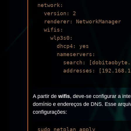
network:

  version: 2

  renderer: NetworkManager

  wifis:

    wlp3s0:

      dhcp4: yes

      nameservers:

        search: [dobitaobyte.lan]

        addresses: [192.168.1.2, 8.8.8.8]

A partir de
wifis
, deve-se configurar a in
domínio e endereços de DNS. Esse arquivo
configurações: