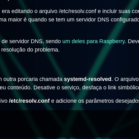
era editando o arquivo /etc/resolv.conf e incluir suas 
ma maior é quando se tem um servidor DNS configurado 
ão de servidor DNS, sendo
um deles para Raspberry
. Dev
resolução do problema.
m outra porcaria chamada
systemd-resolved
. O arquiv
u conteúdo. Desative o serviço, desfaça o link simbólico
uivo
/etc/resolv.conf
e adicione os parâmetros desejado