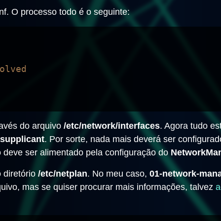
nf. O processo todo é o seguinte:
olved

ravés do arquivo
/etc/network/interfaces
. Agora tudo e
supplicant
. Por sorte, nada mais deverá ser configurad
o deve ser alimentado pela configuração do
NetworkMa
 diretório
/etc/netplan
. No meu caso,
01-network-mana
quivo, mas se quiser procurar mais informações, talvez
a