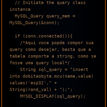
  // Initiate the query class 
instance

  MySQL_Query query_mem = 
MySQL_Query(&conn);

  if (conn.connected()){

    /*Aqui voce popde compor sua 
query como desejar, basta que a 
tabela comporte a string, como se 
fosse uma query local*/

    String sql_query = "insert 
into dobitaobyte.mcu(name,value) 
values('esp32'," + 
String(rand_val) + ");";

    MYSQL_DISPLAY(sql_query);
