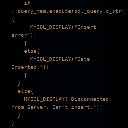
    if 
(!query_mem.execute(sql_query.c_str()
{

      MYSQL_DISPLAY("Insert 
error");

    }

    else{

      MYSQL_DISPLAY("Data 
Inserted.");

    }

  }

  else{

    MYSQL_DISPLAY("Disconnected 
from Server. Can't insert.");

  }

}
