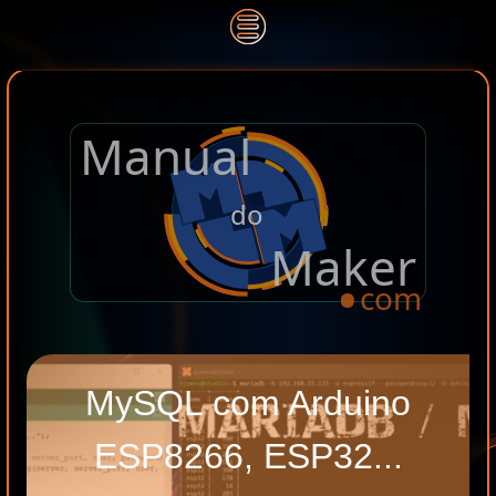
Manual
.
do
Maker
com
MySQL com Arduino
ESP8266, ESP32...