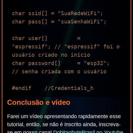
char ssid[] = "SuaRedeWiFi";            

char pass[] = "suaSenhaWiFi";        

char user[]         = 
"espressif"; // "espressif" foi o 
usuário criado no início

char password[]     = "esp32";     
// senha criada com o usuário

Conclusão e vídeo
Farei um vídeo apresentando rapidamente esse
tutorial, então, se não é inscrito ainda, inscreva-
se em nosso canal
DobitaobyteBrasil no Youtube
.