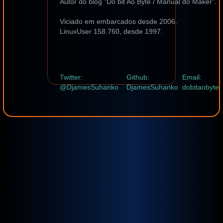
Autor do blog "Do bit Ao Byte / Manual do Maker".
Viciado em embarcados desde 2006.
LinuxUser 158.760, desde 1997.
Twitter:
Github:
Email:
@DjamesSuhanko
DjamesSuhanko
dobitaobyte