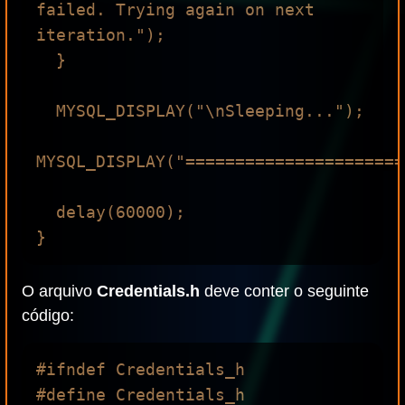
failed. Trying again on next 
iteration.");

  }

  MYSQL_DISPLAY("\nSleeping...");

MYSQL_DISPLAY("======================
  delay(60000);

O arquivo
Credentials.h
deve conter o seguinte
código:
#ifndef Credentials_h

#define Credentials_h
