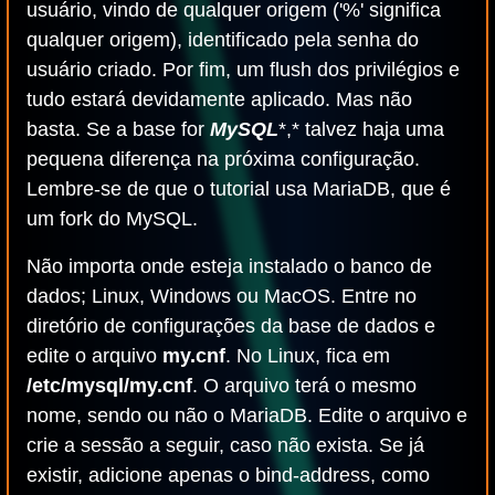
usuário, vindo de qualquer origem ('%' significa
qualquer origem), identificado pela senha do
usuário criado. Por fim, um flush dos privilégios e
tudo estará devidamente aplicado. Mas não
basta. Se a base for
MySQL
*,* talvez haja uma
pequena diferença na próxima configuração.
Lembre-se de que o tutorial usa MariaDB, que é
um fork do MySQL.
Não importa onde esteja instalado o banco de
dados; Linux, Windows ou MacOS. Entre no
diretório de configurações da base de dados e
edite o arquivo
my.cnf
. No Linux, fica em
/etc/mysql/my.cnf
. O arquivo terá o mesmo
nome, sendo ou não o MariaDB. Edite o arquivo e
crie a sessão a seguir, caso não exista. Se já
existir, adicione apenas o bind-address, como