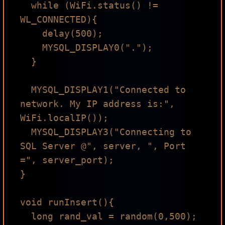
  while (WiFi.status() != 
WL_CONNECTED){

    delay(500);

    MYSQL_DISPLAY0(".");

  }

  MYSQL_DISPLAY1("Connected to 
network. My IP address is:", 
WiFi.localIP());

  MYSQL_DISPLAY3("Connecting to 
SQL Server @", server, ", Port 
=", server_port);

}

void runInsert(){

  long rand_val = random(0,500);
