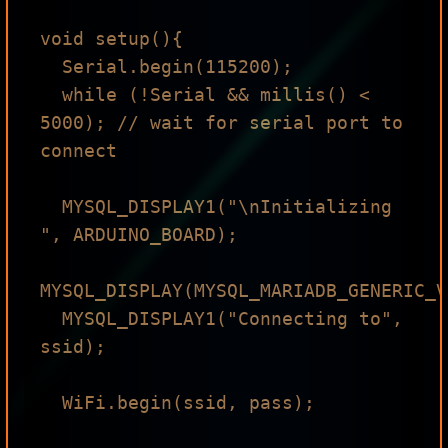
void setup(){

  Serial.begin(115200);

  while (!Serial && millis() < 
5000); // wait for serial port to 
connect

  MYSQL_DISPLAY1("\nInitializing 
", ARDUINO_BOARD);

MYSQL_DISPLAY(MYSQL_MARIADB_GENERIC_V
  MYSQL_DISPLAY1("Connecting to", 
ssid);

  WiFi.begin(ssid, pass);
