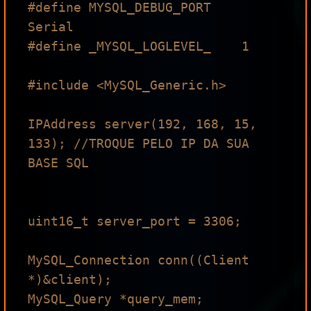
#define MYSQL_DEBUG_PORT    
Serial

#define _MYSQL_LOGLEVEL_    1

#include <MySQL_Generic.h>

IPAddress server(192, 168, 15, 
133); //TROQUE PELO IP DA SUA 
BASE SQL

uint16_t server_port = 3306;

MySQL_Connection conn((Client 
*)&client);

MySQL_Query *query_mem;
