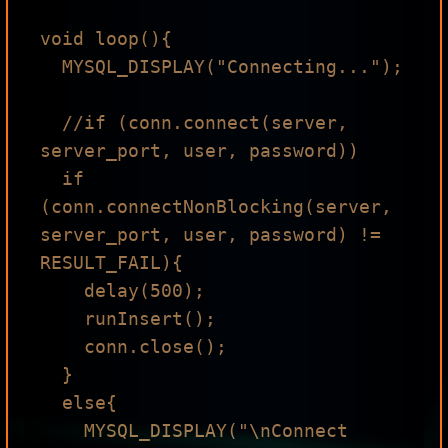
void loop(){

  MYSQL_DISPLAY("Connecting...");

  //if (conn.connect(server, 
server_port, user, password))

  if 
(conn.connectNonBlocking(server, 
server_port, user, password) != 
RESULT_FAIL){

    delay(500);

    runInsert();

    conn.close(); 

  } 

  else{

    MYSQL_DISPLAY("\nConnect 