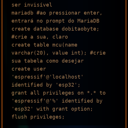
ser invisível

mariadb #ao pressionar enter, 
entrará no prompt do MariaDB

create database dobitaobyte; 
#crie a sua, claro

create table mcu(name 
varchar(20), value int); #crie 
sua tabela como desejar

create user 
'espressif'@'localhost' 
identified by 'esp32';

grant all privileges on *.* to 
'espressif'@'%' identified by 
'esp32' with grant option;
