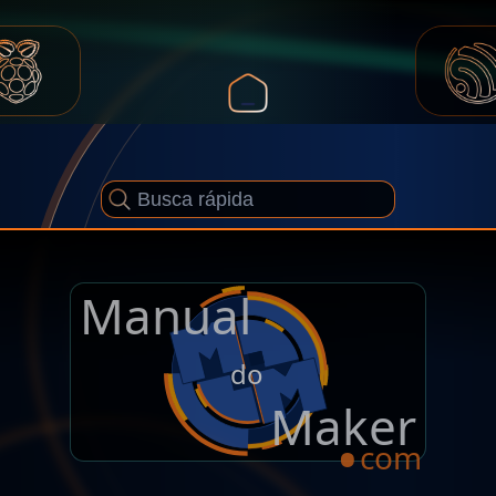
Manual
.
do
Maker
com