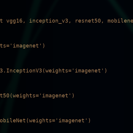
t vgg16, inception_v3, resnet50, mobilene
ts='imagenet')

3.InceptionV3(weights='imagenet')

t50(weights='imagenet')

obileNet(weights='imagenet')
