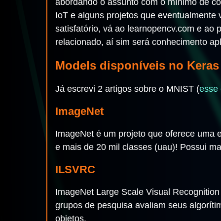
abordando o assunto com o mínimo de con
IoT e alguns projetos que eventualmente vi
satisfatório, vá ao learnopencv.com e ao
relacionado, aí sim será conhecimento apl
Models disponíveis no Keras
Já escrevi 2 artigos sobre o MNIST (
esse 
ImageNet
ImageNet é um projeto que oferece uma e
e mais de 20 mil classes (uau)! Possui ma
ILSVRC
ImageNet Large Scale Visual Recognitio
grupos de pesquisa avaliam seus algoríti
objetos.