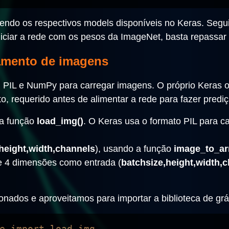
ndo os respectivos models disponíveis no Keras. Segui
iciar a rede com os pesos da ImageNet, basta repassar
amento de imagens
nCV, PIL e NumPy para carregar imagens. O próprio Kera
, requerido antes de alimentar a rede para fazer predi
 a função
load_img()
. O Keras usa o formato PIL para c
height,width,channels
), usando a função
image_to_ar
e 4 dimensões como entrada (
batchsize,height,width,
onados e aproveitamos para importar a biblioteca de grá
e import load_img
