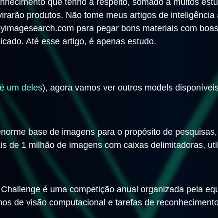
hecimento que tenho a respeito, somado a muitos estud
rarão produtos. Não tome meus artigos de inteligência ar
 pyimagesearch.com para pegar bons materiais com boas e
icado. Até esse artigo, é apenas estudo.
é um deles
), agora vamos ver outros models disponíveis
norme base de imagens para o propósito de pesquisas,
is de 1 milhão de imagens com caixas delimitadoras, uti
n Challenge é uma competição anual organizada pela e
mos de visão computacional e tarefas de reconhecimento