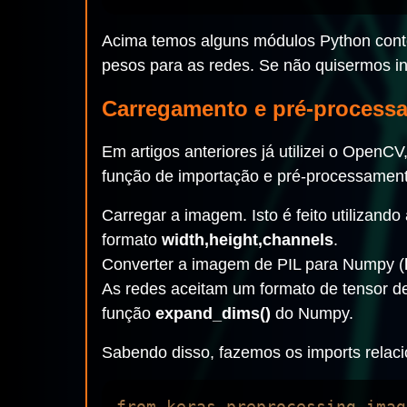
Acima temos alguns módulos Python conte
pesos para as redes. Se não quisermos in
Carregamento e pré-process
Em artigos anteriores já utilizei o Ope
função de importação e pré-processamento
Carregar a imagem. Isto é feito utilizando
formato
width,height,channels
.
Converter a imagem de PIL para Numpy (
As redes aceitam um formato de tensor d
função
expand_dims()
do Numpy.
Sabendo disso, fazemos os imports relaci
from keras.preprocessing.imag