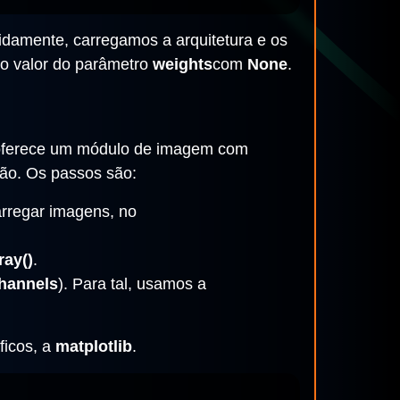
damente, carregamos a arquitetura e os
 o valor do parâmetro
weights
com
None
.
s oferece um módulo de imagem com
ção. Os passos são:
arregar imagens, no
ray()
.
channels
). Para tal, usamos a
ficos, a
matplotlib
.