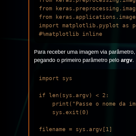
from keras.preprocessing.imag
from keras.applications.image
import matplotlib.pyplot as pl
Para receber uma imagem via parâmetro, p
pegando o primeiro parâmetro pelo
argv
.
import sys

if len(sys.argv) < 2:

    print("Passe o nome da imagem como parâmetro. Saindo...")

    sys.exit(0)

filename = sys.argv[1]
