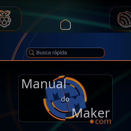
Manual
.
do
Maker
com