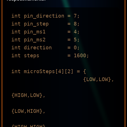
int pin_direction = 7;

int pin_step      = 8;

int pin_ms1       = 4;

int pin_ms2       = 5;

int direction     = 0;

int steps         = 1600;

int microSteps[4][2] = {

                       {LOW,LOW},

{HIGH,LOW},

{LOW,HIGH},

{HIGH,HIGH}
