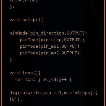
};

void setup(){

pinMode(pin_direction,OUTPUT);

    pinMode(pin_step,OUTPUT);

    pinMode(pin_ms1,OUTPUT);

    pinMode(pin_ms2,OUTPUT);

}

void loop(){

  for (int j=0;j<4;j++){

digitalWrite(pin_ms1,microSteps[j]
[0]);
