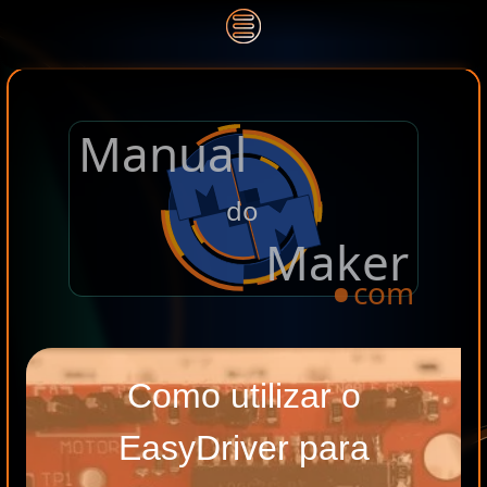
Manual
.
do
Maker
com
Como utilizar o
EasyDriver para