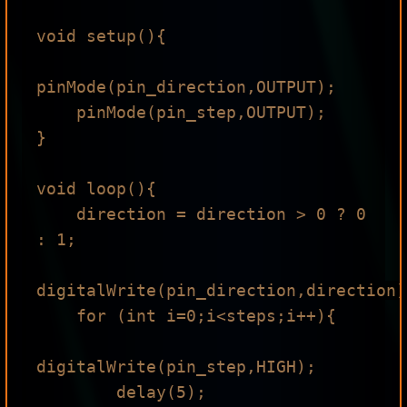
void setup(){

pinMode(pin_direction,OUTPUT);

    pinMode(pin_step,OUTPUT);

}

void loop(){

    direction = direction > 0 ? 0 
: 1;

digitalWrite(pin_direction,direction);
    for (int i=0;i<steps;i++){

digitalWrite(pin_step,HIGH);

        delay(5);
