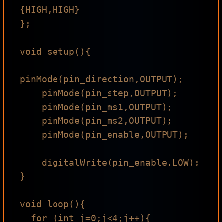
{HIGH,HIGH}

};

void setup(){

pinMode(pin_direction,OUTPUT);

    pinMode(pin_step,OUTPUT);

    pinMode(pin_ms1,OUTPUT);

    pinMode(pin_ms2,OUTPUT);

    pinMode(pin_enable,OUTPUT);

    digitalWrite(pin_enable,LOW);

}

void loop(){

  for (int j=0;j<4;j++){
