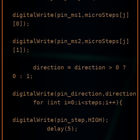
digitalWrite(pin_ms1,microSteps[j]
[0]);

digitalWrite(pin_ms2,microSteps[j]
[1]);

      direction = direction > 0 ? 
0 : 1;

digitalWrite(pin_direction,direction);
      for (int i=0;i<steps;i++){

digitalWrite(pin_step,HIGH);

          delay(5);
