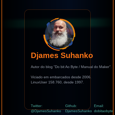
Djames Suhanko
Autor do blog "Do bit Ao Byte / Manual do Maker".
Viciado em embarcados desde 2006.
LinuxUser 158.760, desde 1997.
Twitter:
Github:
Email:
@DjamesSuhanko
DjamesSuhanko
dobitaobyte