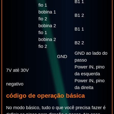
B1 1
fio 1
bobina 1
B1 2
fio 2
bobina 2
B1 1
fio 1
bobina 2
B2 2
fio 2
GND ao lado do
GND
passo
Power IN, pino
7V até 30V
da esquerda
Power IN, pino
negativo
da direita
código de operação básica
No modo básico, tudo o que você precisa fazer é