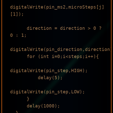
digitalWrite(pin_ms2,microSteps[j]
[1]);

      direction = direction > 0 ? 
0 : 1;

digitalWrite(pin_direction,direction);
      for (int i=0;i<steps;i++){

digitalWrite(pin_step,HIGH);

          delay(5);

digitalWrite(pin_step,LOW);

      }

      delay(1000);

  }
