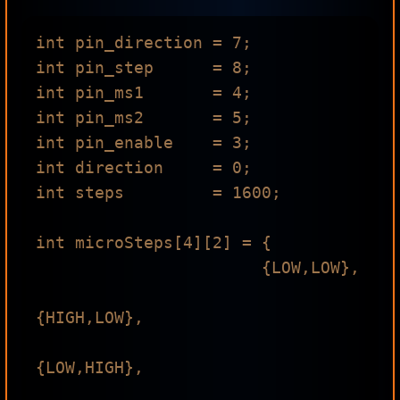
int pin_direction = 7;

int pin_step      = 8;

int pin_ms1       = 4;

int pin_ms2       = 5;

int pin_enable    = 3;

int direction     = 0;

int steps         = 1600;

int microSteps[4][2] = {

                       {LOW,LOW},

{HIGH,LOW},

{LOW,HIGH},
