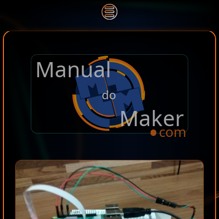
Manual
.
do
Maker
com