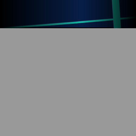
Up
Home
Refresh
SOBRE O BLOG
Diversão com tecnologia e informação. Aproveite os
mais de 1000 artigos já publicados!
REDES SOCIAIS