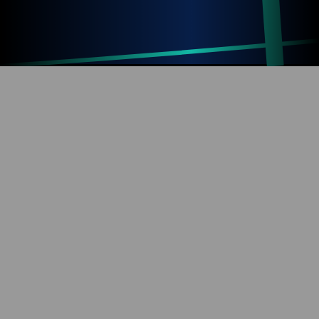
Up
Home
Refresh
SOBRE O BLOG
Diversão com tecnologia e informação. Aproveite os
mais de 1000 artigos já publicados!
REDES SOCIAIS