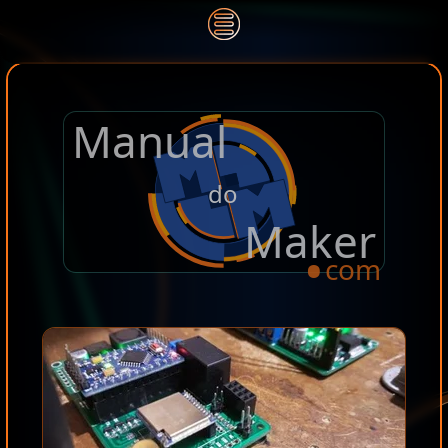
Manual
.
do
Maker
com