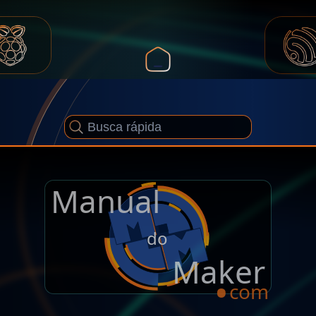
Manual
.
do
Maker
com