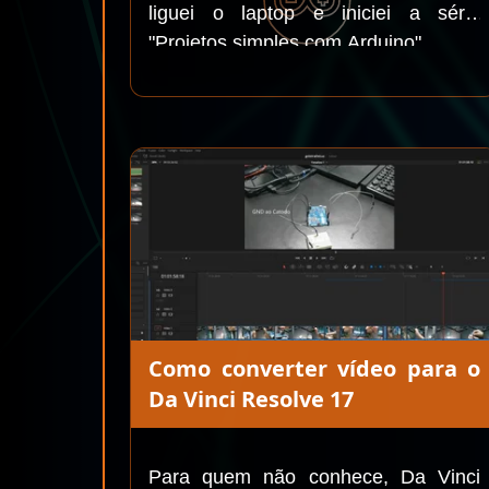
liguei o laptop e iniciei a série
"Projetos simples com Arduino",...
Como converter vídeo para o
Da Vinci Resolve 17
Para quem não conhece, Da Vinci