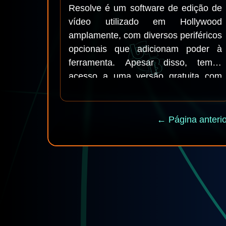
Resolve é um software de edição de
vídeo utilizado em Hollywood
amplamente, com diversos periféricos
opcionais que adicionam poder à
ferramenta. Apesar disso, temos
acesso a uma versão gratuita com
algumas limitações, mas boa o
suficiente para editarmos vídeos com
qualidade incomparável. Mas para
← Página anterio
importar um vídeo para ele, tem
algumas condições. Veremos agora
como converter vídeo para o Da Vinci
Resolve 17 rapidinho. Estou usando-
o há poucos dias, por isso tenho
muito a aprender, mas resolvi
escrever esse artigo porque tem uma