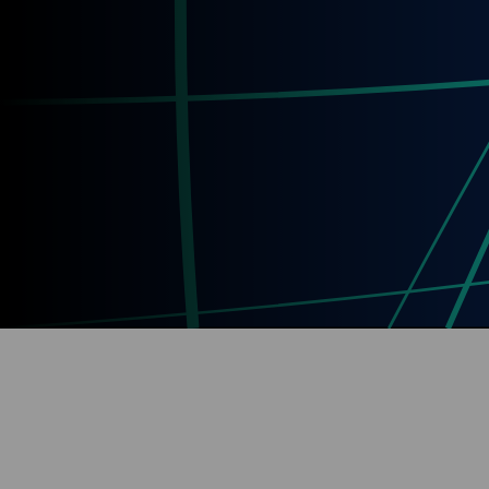
questão importante a considerar: ele
trabalha com arquivos de vídeo com
menos compressão e usa o codec
DNxHD. Se gravar um vídeo com
codec H.264, simplesmente o vídeo
não será exibido no Da Vinci Resolve
e, dependendo do codec de áudio,
não aparecerá nada. Os áudios
suportados são WAV, broadcast WAV,
AIFF, MP3, AAC (M4A) e CAF
(somente no Mac esse último). Não
havendo XML, o Da Vinci Resolve
deve tocar todos, áudio não é um
grande problema.