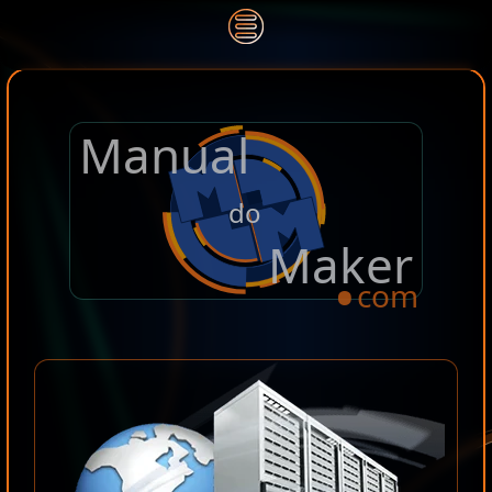
Manual
.
do
Maker
com