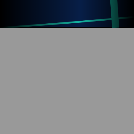
Up
Home
Refresh
SOBRE O BLOG
Diversão com tecnologia e informação. Aproveite os
mais de 1000 artigos já publicados!
REDES SOCIAIS