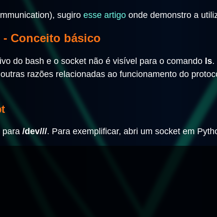
ommunication), sugiro
esse artigo
onde demonstro a util
 - Conceito básico
tivo do bash e o socket não é visível para o comando
ls
.
outras razões relacionadas ao funcionamento do protoc
t
r para
/dev/
/
/
. Para exemplificar, abri um socket em Pytho