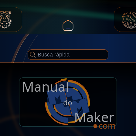
Manual
.
do
Maker
com