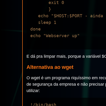
       exit 0 

       }

   echo "$HOST:$PORT - ainda nao"

   sleep 1

done

echo "Webserver up"

E dá pra limpar mais, porque a variável $
Alternativa ao wget
O wget é um programa riquíssimo em recu
de segurança da empresa e não precisar 
utilizar:
!/bin/bash
