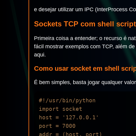
e desejar utilizar um IPC (InterProcess C
Sockets TCP com shell script
Primeira coisa a entender; o recurso é na
fácil mostrar exemplos com TCP, além de 
aqui.
Como usar socket em shell scrip
É bem simples, basta jogar qualquer valo
#!/usr/bin/python 

import socket 

host = '127.0.0.1' 

port = 7000 

addr = (host, port) 
