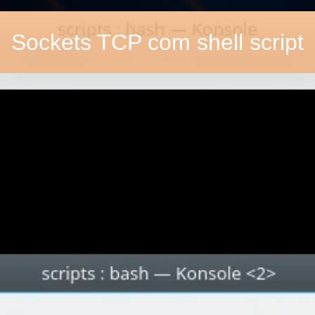
Sockets TCP com shell script