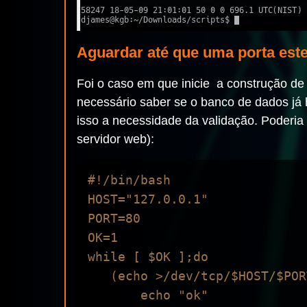
Aguardar até que uma porta est
Foi o caso em que inicie a construção de a
necessário saber se o banco de dados já h
isso a necessidade da validação. Poderia
servidor web):
#!/bin/bash

HOST="127.0.0.1"

PORT=80

OK=1

while [ $OK ];do

   (echo >/dev/tcp/$HOST/$PORT) 2>/dev/null  && {

       echo "ok"
