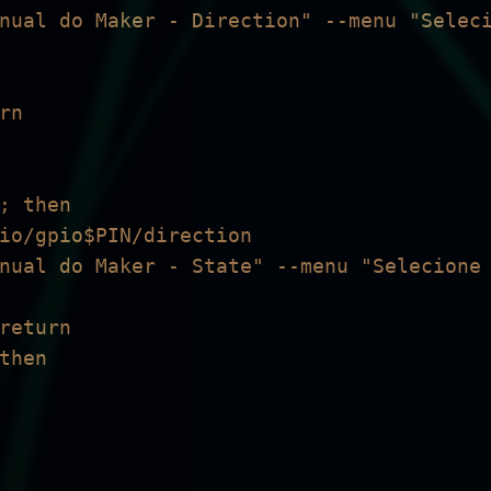
nual do Maker - Direction" --menu "Seleci
n

; then
