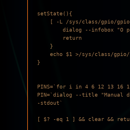
setState(){

    [ -L /sys/class/gpio/gpio$PIN ] || {

        dialog --infobox "O pino nao esta disponivel no sistema. Saindo..." 5 55

        return 

    }

    echo $1 >/sys/class/gpio/gpio$PIN/value

}

PINS=`for i in 4 6 12 13 16 1
PIN=`dialog --title "Manual d
-stdout`

[ $? -eq 1 ] && clear && retur