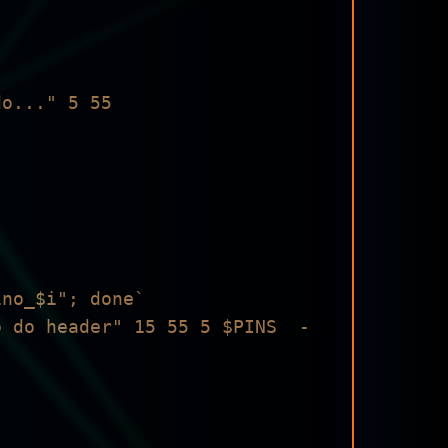
no_$i"; done`

o do header" 15 55 5 $PINS  -