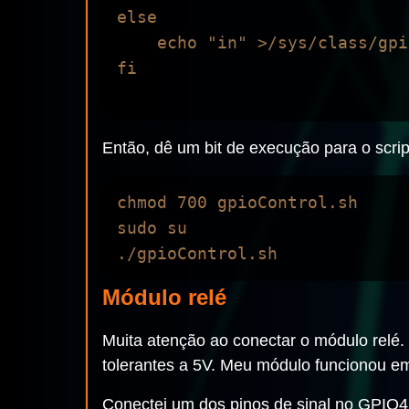
else

    echo "in" >/sys/class/gpio/gpio$PIN/direction

fi

Então, dê um bit de execução para o scrip
chmod 700 gpioControl.sh

sudo su

Módulo relé
Muita atenção ao conectar o módulo relé.
tolerantes a 5V. Meu módulo funcionou 
Conectei um dos pinos de sinal no GPIO4.