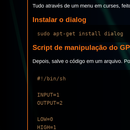
Tudo através de um menu em curses, fei
Instalar o dialog
Script de manipulação do G
Depois, salve o código em um arquivo. P
#!/bin/sh

INPUT=1

OUTPUT=2

LOW=0

HIGH=1
