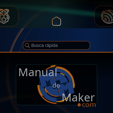
Manual
.
do
Maker
com