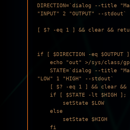
DIRECTION=`dialog --title "Ma
"INPUT" 2 "OUTPUT" --stdout`

[ $? -eq 1 ] && clear && retur
if [ $DIRECTION -eq $OUTPUT ]
    echo "out" >/sys/class/gpio/gpio$PIN/direction

    STATE=`dialog --title "Manual do Maker - State" --menu "Selecione estado do pino" 15 55 5 0 
"LOW" 1 "HIGH" --stdout`

    [ $? -eq 1 ] && clear && return

    if [ $STATE -lt $HIGH ]; then

        setState $LOW

    else

        setState $HIGH

    fi
