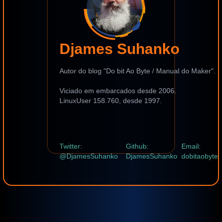
Djames Suhanko
Autor do blog "Do bit Ao Byte / Manual do Maker".
Viciado em embarcados desde 2006.
LinuxUser 158.760, desde 1997.
Twitter:
Github:
Email:
@DjamesSuhanko
DjamesSuhanko
dobitaobyte