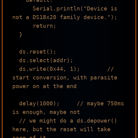
      Serial.println("Device is 
not a DS18x20 family device.");

      return;

  } 

  ds.reset();

  ds.select(addr);

  ds.write(0x44, 1);        // 
start conversion, with parasite 
power on at the end

  delay(1000);     // maybe 750ms 
is enough, maybe not

  // we might do a ds.depower() 
here, but the reset will take 
care of it.
