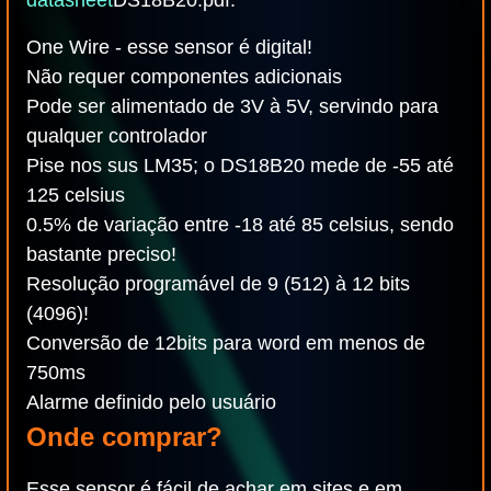
datasheet
DS18B20.pdf.
One Wire - esse sensor é digital!
Não requer componentes adicionais
Pode ser alimentado de 3V à 5V, servindo para
qualquer controlador
Pise nos sus LM35; o DS18B20 mede de -55 até
125 celsius
0.5% de variação entre -18 até 85 celsius, sendo
bastante preciso!
Resolução programável de 9 (512) à 12 bits
(4096)!
Conversão de 12bits para word em menos de
750ms
Alarme definido pelo usuário
Onde comprar?
Esse sensor é fácil de achar em sites e em