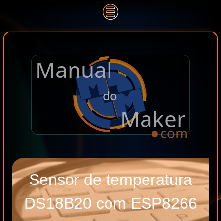
Manual
.
do
Maker
com
Sensor de temperatura
DS18B20 com ESP8266