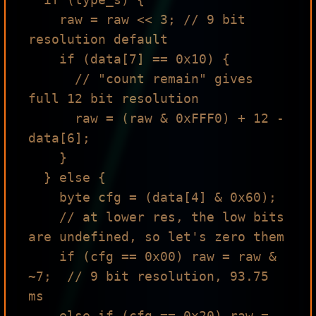
    raw = raw << 3; // 9 bit 
resolution default

    if (data[7] == 0x10) {

      // "count remain" gives 
full 12 bit resolution

      raw = (raw & 0xFFF0) + 12 - 
data[6];

    }

  } else {

    byte cfg = (data[4] & 0x60);

    // at lower res, the low bits 
are undefined, so let's zero them

    if (cfg == 0x00) raw = raw & 
~7;  // 9 bit resolution, 93.75 
ms

    else if (cfg == 0x20) raw = 