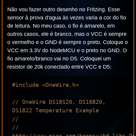
Não vou fazer outro desenho no Fritzing. Esse
sensor à prova d'agua às vezes varia a cor do fio
de leitura. No meu caso, o fio é amarelo, em
outros casos, ele é branco, mas o VCC é sempre
o vermelho e o GND é sempre o preto. Coloque o
VCC em 3.3V do NodeMCU e o preto no GND. O
fio amarelo/branco vai no D5. Coloquei um
resistor de 20k conectado entre VCC e D5:
#include <OneWire.h>

// OneWire DS18S20, DS18B20, 
DS1822 Temperature Example

//

// 
http://www.pjrc.com/teensy/td_libs_On