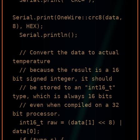
Serial.print(OneWire::crc8(data, 
8), HEX);

  Serial.println();

  // Convert the data to actual 
temperature

  // because the result is a 16 
bit signed integer, it should

  // be stored to an "int16_t" 
type, which is always 16 bits

  // even when compiled on a 32 
bit processor.

  int16_t raw = (data[1] << 8) | 
data[0];

  if (type_s) {
