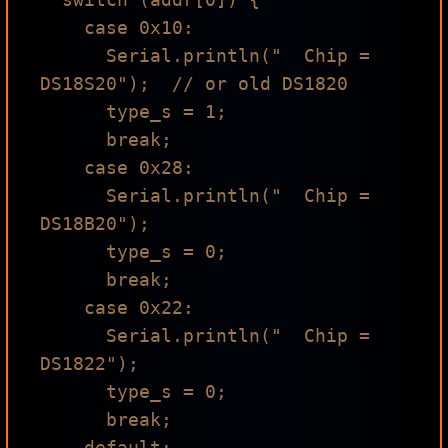
    case 0x10:

      Serial.println("  Chip = 
DS18S20");  // or old DS1820

      type_s = 1;

      break;

    case 0x28:

      Serial.println("  Chip = 
DS18B20");

      type_s = 0;

      break;

    case 0x22:

      Serial.println("  Chip = 
DS1822");

      type_s = 0;

      break;

    default:
