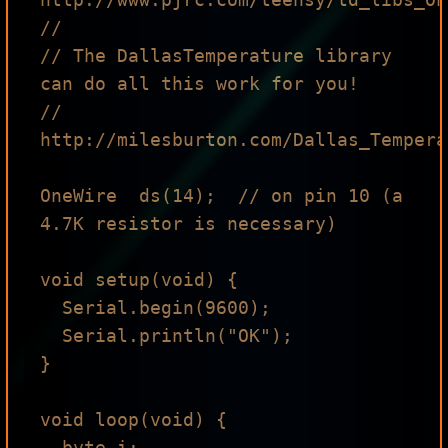
//

// The DallasTemperature library 
can do all this work for you!

// 
http://milesburton.com/Dallas_Tempera
OneWire  ds(14);  // on pin 10 (a 
4.7K resistor is necessary)

void setup(void) {

  Serial.begin(9600);

  Serial.println("OK");

}

void loop(void) {

  byte i;
