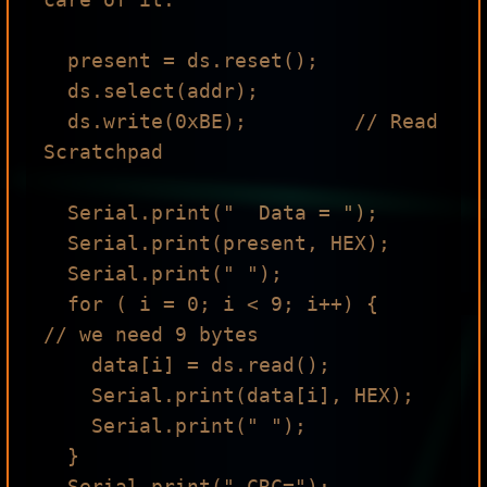
  present = ds.reset();

  ds.select(addr);    

  ds.write(0xBE);         // Read 
Scratchpad

  Serial.print("  Data = ");

  Serial.print(present, HEX);

  Serial.print(" ");

  for ( i = 0; i < 9; i++) {           
// we need 9 bytes

    data[i] = ds.read();

    Serial.print(data[i], HEX);

    Serial.print(" ");

  }

  Serial.print(" CRC=");
