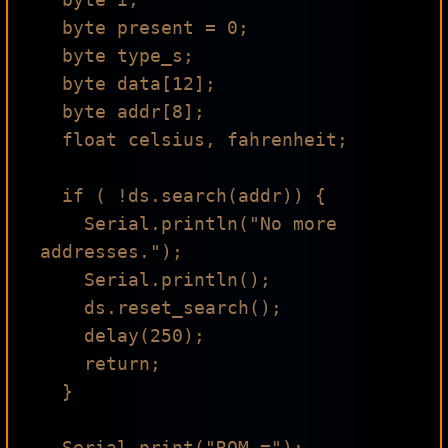
  byte present = 0;

  byte type_s;

  byte data[12];

  byte addr[8];

  float celsius, fahrenheit;

  if ( !ds.search(addr)) {

    Serial.println("No more 
addresses.");

    Serial.println();

    ds.reset_search();

    delay(250);

    return;

  }

  Serial.print("ROM =");
