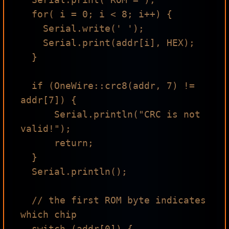
  for( i = 0; i < 8; i++) {

    Serial.write(' ');

    Serial.print(addr[i], HEX);

  }

  if (OneWire::crc8(addr, 7) != 
addr[7]) {

      Serial.println("CRC is not 
valid!");

      return;

  }

  Serial.println();

  // the first ROM byte indicates 
which chip

  switch (addr[0]) {
