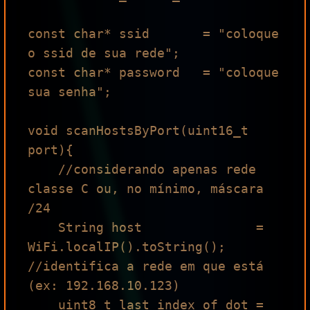
const char* ssid       = "coloque 
o ssid de sua rede"; 

const char* password   = "coloque 
sua senha"; 

void scanHostsByPort(uint16_t 
port){

    //considerando apenas rede 
classe C ou, no mínimo, máscara 
/24

    String host               = 
WiFi.localIP().toString(); 
//identifica a rede em que está 
(ex: 192.168.10.123)

    uint8_t last_index_of_dot = 