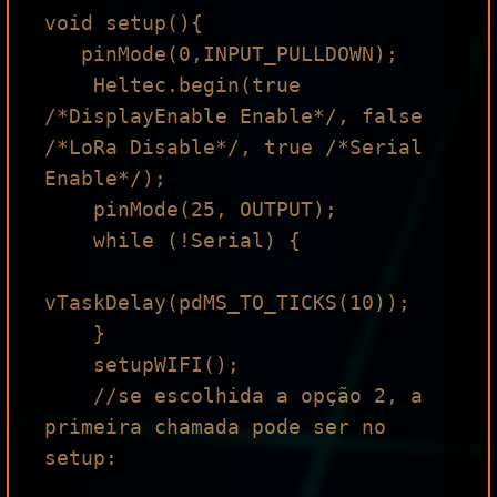
void setup(){

   pinMode(0,INPUT_PULLDOWN);

    Heltec.begin(true 
/*DisplayEnable Enable*/, false 
/*LoRa Disable*/, true /*Serial 
Enable*/);

    pinMode(25, OUTPUT);

    while (!Serial) {

vTaskDelay(pdMS_TO_TICKS(10));

    }

    setupWIFI();

    //se escolhida a opção 2, a 
primeira chamada pode ser no 
setup:
