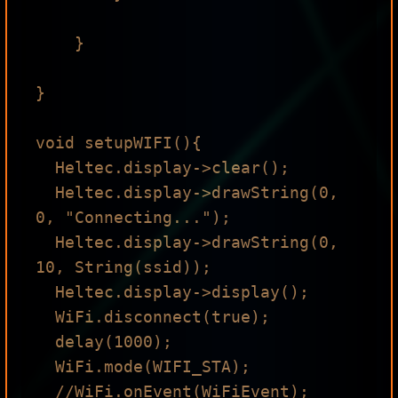
    }

}

void setupWIFI(){

  Heltec.display->clear();

  Heltec.display->drawString(0, 
0, "Connecting...");

  Heltec.display->drawString(0, 
10, String(ssid));

  Heltec.display->display();

  WiFi.disconnect(true);

  delay(1000);

  WiFi.mode(WIFI_STA);

  //WiFi.onEvent(WiFiEvent);
