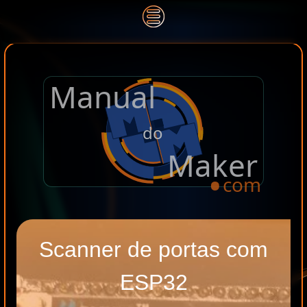
Manual
.
do
Maker
com
Scanner de portas com
ESP32