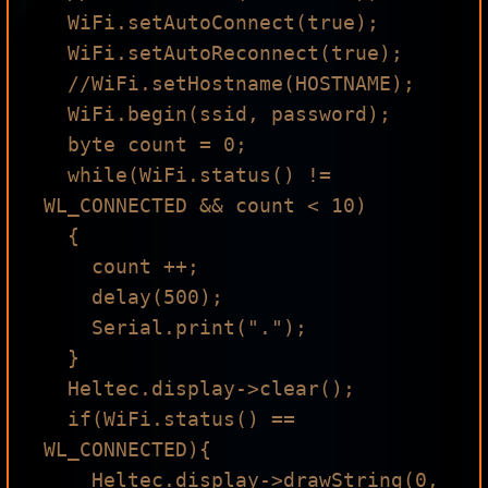
  WiFi.setAutoConnect(true);

  WiFi.setAutoReconnect(true);    

  //WiFi.setHostname(HOSTNAME);

  WiFi.begin(ssid, password);

  byte count = 0;

  while(WiFi.status() != 
WL_CONNECTED && count < 10)

  {

    count ++;

    delay(500);

    Serial.print(".");

  }

  Heltec.display->clear();

  if(WiFi.status() == 
WL_CONNECTED){

    Heltec.display->drawString(0, 