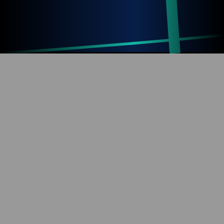
Up
Home
Refresh
SOBRE O BLOG
Diversão com tecnologia e informação. Aproveite os
mais de 1000 artigos já publicados!