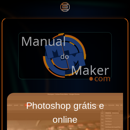
Manual
.
do
Maker
com
Photoshop grátis e
online