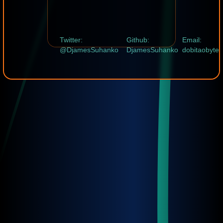
Twitter:
Github:
Email:
@DjamesSuhanko
DjamesSuhanko
dobitaobyte