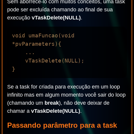
Sem aborrecê-lo com muitos conceitos, uma task
pode ser excluída chamando ao final de sua
execução
vTaskDelete(NULL)
.
void umaFuncao(void 
*pvParameters){

    ...

    vTaskDelete(NULL);

Se a task for criada para execução em um loop
infinito mas em algum momento você sair do loop
(chamando um
break
), não deve deixar de
chamar a
vTaskDelete(NULL)
.
Passando parâmetro para a task