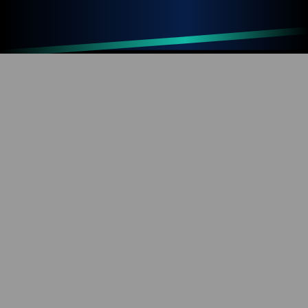
Up
Home
Refresh
SOBRE O BLOG
Diversão com tecnologia e informação. Aproveite os
mais de 1000 artigos já publicados!
REDES SOCIAIS