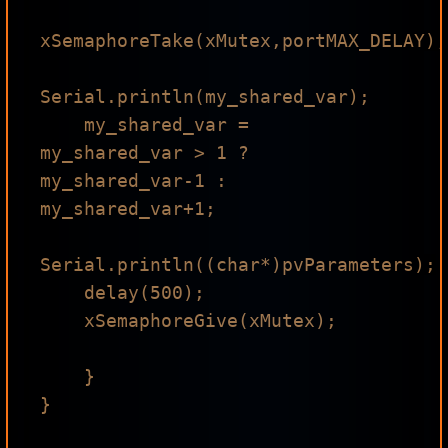
xSemaphoreTake(xMutex,portMAX_DELAY);

Serial.println(my_shared_var);

    my_shared_var =  
my_shared_var > 1 ? 
my_shared_var-1 : 
my_shared_var+1;

Serial.println((char*)pvParameters);

    delay(500);

    xSemaphoreGive(xMutex);

    }

}
