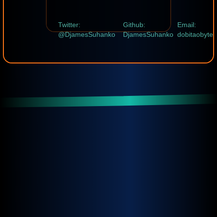
Twitter:
Github:
Email:
@DjamesSuhanko
DjamesSuhanko
dobitaobyte