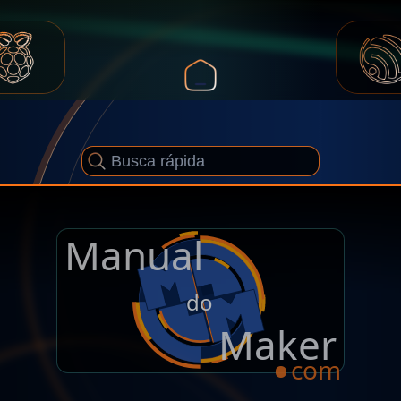
Manual
.
do
Maker
com