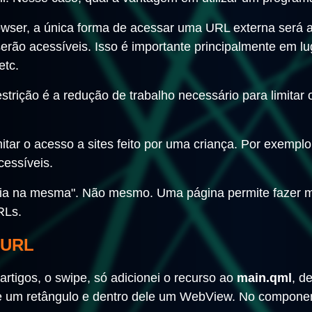
owser, a única forma de acessar uma URL externa será 
erão acessíveis. Isso é importante principalmente em 
etc.
restrição é a redução de trabalho necessário para limit
mitar o acesso a sites feito por uma criança. Por exempl
cessíveis.
ria na mesma". Não mesmo. Uma página permite fazer m
RLs.
 URL
artigos, o swipe, só adicionei o recurso ao
main.qml
, d
e um retângulo e dentro dele um WebView. No compone