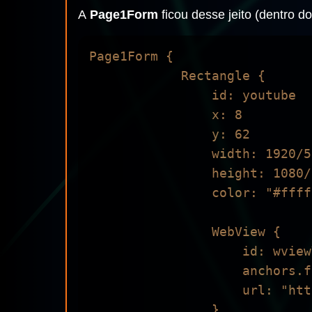
A
Page1Form
ficou desse jeito (dentro d
Page1Form {

            Rectangle {

                id: youtube

                x: 8

                y: 62

                width: 1920/5 + 100

                height: 1080/5 + 100

                color: "#ffffff"

                WebView {

                    id: wviewYoutube

                    anchors.fill: parent

                    url: "https://www.youtube.com/watch?v=lMVGnLJmUDM&t=1s"

                }
