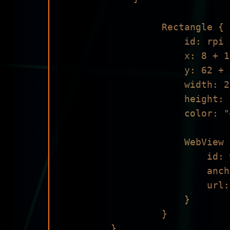
                 Rectangle {

                     id: rpi

                     x: 8 + 1920/5 + 110

                     y: 62 + 210

                     width: 200

                     height: 150

                     color: "#ffffff"

                     WebView {

                         id: wviewRPi

                         anchors.fill: parent

                         url: "http://192.168.1.252:8888/"

                     }

                 }
