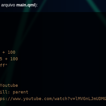
o arquivo
main.qml
):