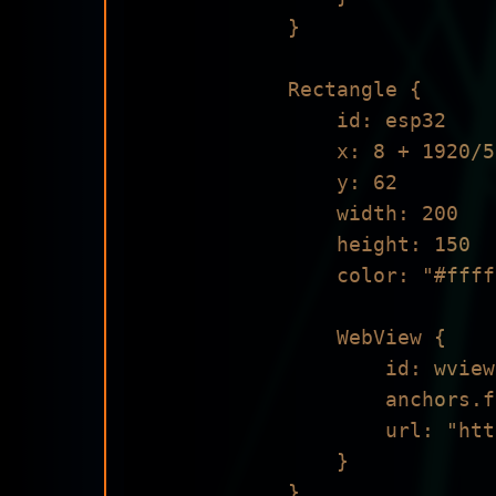
            }

            Rectangle {

                id: esp32

                x: 8 + 1920/5 + 110

                y: 62

                width: 200

                height: 150

                color: "#ffffff"

                WebView {

                    id: wviewESP32

                    anchors.fill: parent

                    url: "http://192.168.1.104/"

                }

            }
