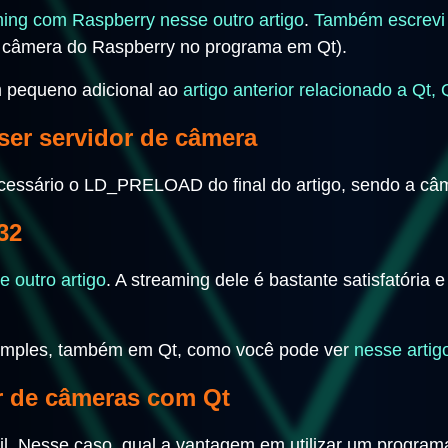
ing com Raspberry nesse outro artigo
.
Também escrevi 
 a câmera do Raspberry no programa em Qt).
m pequeno adicional ao
artigo anterior relacionado a Qt
ser servidor de câmera
essário o LD_PRELOAD do final do artigo, sendo a câm
32
outro artigo
. A streaming dele é bastante satisfatória
 simples, também em Qt, como você pode ver
nesse artig
r de câmeras com Qt
til. Nesse caso, qual a vantagem em utilizar um progr