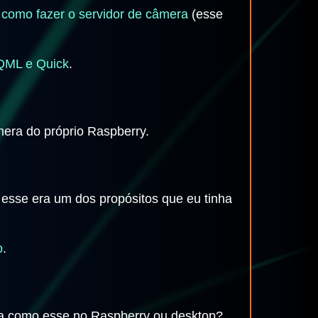
como fazer o servidor de câmera
(esse
, QML e Quick
.
era do próprio Raspberry.
 e esse era um dos propósitos que eu tinha
o
.
ama como esse no Raspberry ou desktop?