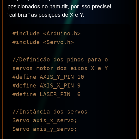
posicionados no pam-tilt, por isso precisei
"calibrar" as posições de X e Y.
#include <Arduino.h>

#include <Servo.h>

//Definição dos pinos para o 
servos motor dos eixos X e Y

#define AXIS_Y_PIN 10

#define AXIS_X_PIN 9

#define LASER_PIN  6

//Instância dos servos

Servo axis_x_servo;

Servo axis_y_servo;
