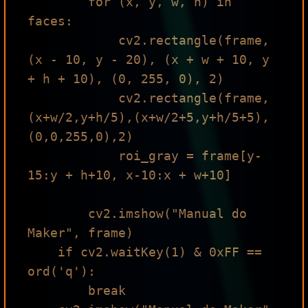
        for (x, y, w, h) in 
faces:

            cv2.rectangle(frame, 
(x - 10, y - 20), (x + w + 10, y 
+ h + 10), (0, 255, 0), 2)

            cv2.rectangle(frame, 
(x+w/2,y+h/5),(x+w/2+5,y+h/5+5), 
(0,0,255,0),2)

            roi_gray = frame[y-
15:y + h+10, x-10:x + w+10]

        cv2.imshow("Manual do 
Maker", frame)

    if cv2.waitKey(1) & 0xFF == 
ord('q'):

        break
