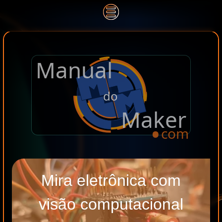
Manual
.
do
Maker
com
Mira eletrônica com
visão computacional