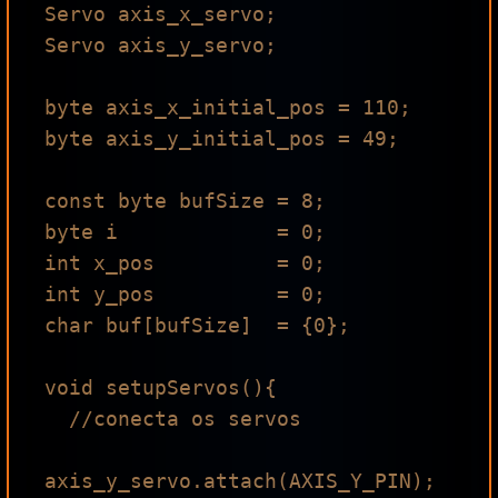
Servo axis_x_servo;

Servo axis_y_servo;

byte axis_x_initial_pos = 110;

byte axis_y_initial_pos = 49;

const byte bufSize = 8;

byte i             = 0;

int x_pos          = 0;

int y_pos          = 0;

char buf[bufSize]  = {0};

void setupServos(){

  //conecta os servos

axis_y_servo.attach(AXIS_Y_PIN);
