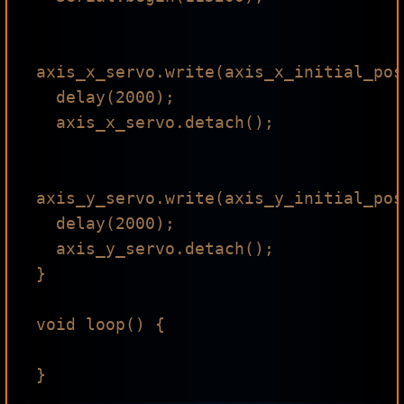
axis_x_servo.write(axis_x_initial_pos)
  delay(2000);

  axis_x_servo.detach();

axis_y_servo.write(axis_y_initial_pos)
  delay(2000);

  axis_y_servo.detach();

}

void loop() {
