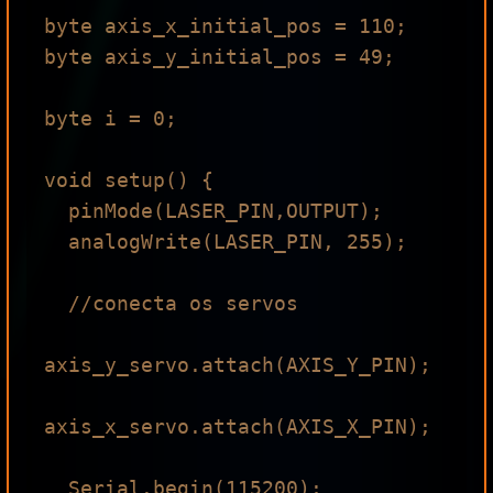
byte axis_x_initial_pos = 110;

byte axis_y_initial_pos = 49;

byte i = 0;

void setup() {

  pinMode(LASER_PIN,OUTPUT);

  analogWrite(LASER_PIN, 255);

  //conecta os servos

axis_y_servo.attach(AXIS_Y_PIN);

axis_x_servo.attach(AXIS_X_PIN);

  Serial.begin(115200);
