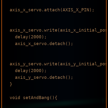
axis_x_servo.attach(AXIS_X_PIN);

axis_x_servo.write(axis_x_initial_pos)
  delay(2000);

  axis_x_servo.detach();

axis_y_servo.write(axis_y_initial_pos)
  delay(2000);

  axis_y_servo.detach();

}

void setAndBang(){
