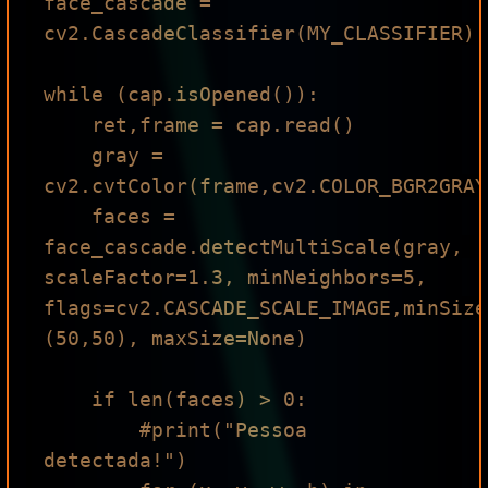
face_cascade = 
cv2.CascadeClassifier(MY_CLASSIFIER)

while (cap.isOpened()):

    ret,frame = cap.read()

    gray = 
cv2.cvtColor(frame,cv2.COLOR_BGR2GRAY)
    faces = 
face_cascade.detectMultiScale(gray, 
scaleFactor=1.3, minNeighbors=5, 
flags=cv2.CASCADE_SCALE_IMAGE,minSize
(50,50), maxSize=None)

    if len(faces) > 0:

        #print("Pessoa 
detectada!")
