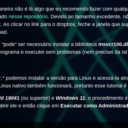
aneira não é lá algo que eu recomendo fazer com qualq
cado
nesse repositório
. Devido ao tamanho excedente, nã
. Ao clicar no link para o dropbox, feche a janela que s
oad.
ode" ser necessário instalar a biblioteca
msvcr100.dl
 programa e executei sem problemas (nem precisei da tal 
*,* podemos instalar a versão para Linux e acessá-la 
nux nativo também funcionará, portanto esse tutorial é 
ld 19041
(ou superior) e
Windows 11
, o procedimento é
sobre ele e então clique em
Executar como Administra