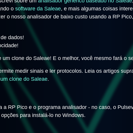
escrevi sobre um
analisador genérico baseado no Saleae
sando o
software da Saleae
, e mais algumas coisas intere
er o nosso analisador de baixo custo usando a RP Pico
 de dados!
ocidade!
 um clone do Saleae! E o melhor, você mesmo fará o s
rmite medir sinais e ler protocolos. Leia os artigos sup
 um clone do Saleae
.
ra a RP Pico e o programa analisador - no caso, o Pulse
 opções para instalá-lo no Windows.