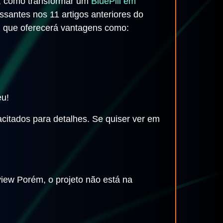
, como transformar um
BluePill em
ssantes nos 11 artigos anteriores do
, que oferecerá vantagens como:
eu!
racitados para detalhes. Se quiser ver em
view Porém, o projeto não está na