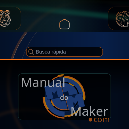
Manual
.
do
Maker
com