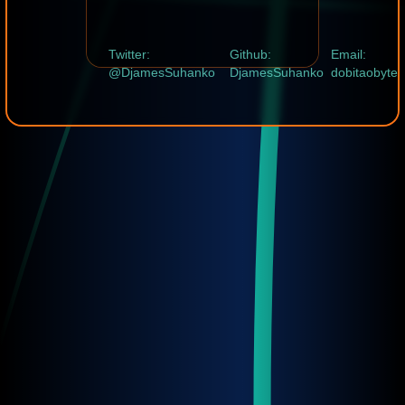
Twitter:
Github:
Email:
@DjamesSuhanko
DjamesSuhanko
dobitaobyte