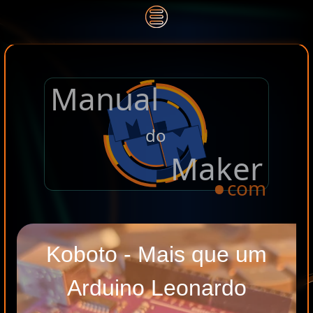
Manual
.
do
Maker
com
Koboto - Mais que um
Arduino Leonardo