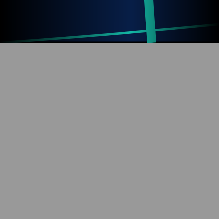
Up
Home
Refresh
SOBRE O BLOG
Diversão com tecnologia e informação. Aproveite os
mais de 1000 artigos já publicados!
REDES SOCIAIS