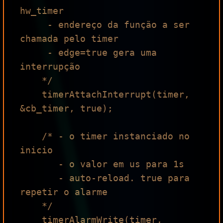
hw_timer

     - endereço da função a ser 
chamada pelo timer

     - edge=true gera uma 
interrupção

    */

    timerAttachInterrupt(timer, 
&cb_timer, true);

    /* - o timer instanciado no 
inicio

       - o valor em us para 1s

       - auto-reload. true para 
repetir o alarme

    */

    timerAlarmWrite(timer, 