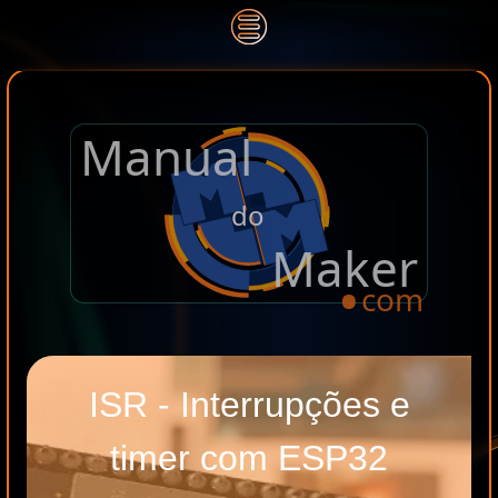
Manual
.
do
Maker
com
ISR - Interrupções e
timer com ESP32