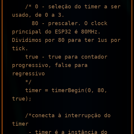
    /* 0 - seleção do timer a ser 
usado, de 0 a 3.

      80 - prescaler. O clock 
principal do ESP32 é 80MHz. 
Dividimos por 80 para ter 1us por 
tick.

    true - true para contador 
progressivo, false para 
regressivo

    */

    timer = timerBegin(0, 80, 
true);

    /*conecta à interrupção do 
timer

     - timer é a instância do 