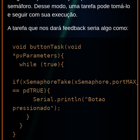
semáforo. Desse modo, uma tarefa pode tomá-lo
e seguir com sua execução.
A tarefa que nos dará feedback seria algo como:
void buttonTask(void 
*pvParameters){

  while (true){

if(xSemaphoreTake(xSemaphore,portMAX_
== pdTRUE){

      Serial.println("Botao 
pressionado");

    }

  }
