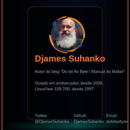
Djames Suhanko
Autor do blog "Do bit Ao Byte / Manual do Maker".
Viciado em embarcados desde 2006.
LinuxUser 158.760, desde 1997.
Twitter:
Github:
Email:
@DjamesSuhanko
DjamesSuhanko
dobitaobyte