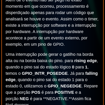
Além de o evento não ser pego no exato
momento em que ocorreu, processamento é
disperdiçado apenas para rodar um código que
analisará se houve o evento. Assim como o timer,
existe a interrupção por software e a interrupção
por hardware. A interrupção por hardware
acontece a partir de um evento externo, por
exemplo, em um pino de GPIO.
Uma interrupção pode gerar o gatilho na borda
alta ou na borda baixa do pino. para
rising edge
,
quando o pino sai do estado lógico
0
para
1
,
temos o
GPIO_INTR_POSEDGE
. Já para
falling
edge
, quando o pino sai do estado 1 para o
estado 0, utilizamos o
GPIO_NEGEDGE
. Repare
que a porção
POS
é para
POSITIVE
e a
porção
NEG
é para **NEGATIVE.**Assim fica