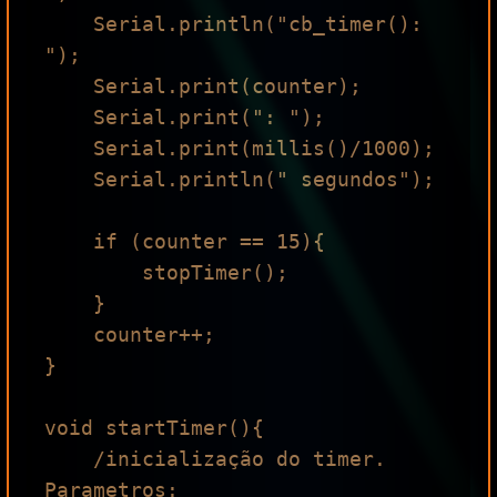
    Serial.println("cb_timer(): 
");

    Serial.print(counter);

    Serial.print(": ");

    Serial.print(millis()/1000);

    Serial.println(" segundos");

    if (counter == 15){

        stopTimer();

    }

    counter++;

}

void startTimer(){

    /inicialização do timer. 
Parametros:
