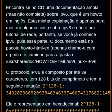
Encontra-se no CD uma documentação ampla
(mas não completa) sobre ipv6, que é um howto
em inglês. Esta minha explanação é apenas para
mostrar alguma coisa sobre ipv6 e não é um
tutorial de rede, portanto, se você já conhece
ipv6, pule essa parte. O documento está no
pacote howto-html-en (apenas chame-o com
urpmi) e o caminho para a pasta é
/usr/share/doc/HOWTO/HTML/en/Linux+IPv6.
O protocolo IPV6 é composto por até 39
caracteres, tem 128 bits de comprimeto e tem a
2^128-1:
seguinte notação:
34028236692093846346337460743176821145
2^128-1:
Ele é representado em hexadecimal:
0xffffffffffffffffffffffffffffffff