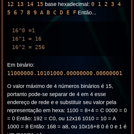
12 13 14 15
0 1 2 3 4
base hexadecimal:
5 6 7 8 9 A B C D E F
Então...
16^0 =1

16^1 = 16

Em binário:
11000000.10101000.00000000.00000001
O valor máximo de 4 números binários é 15,
portanto pode-se separar de 4 em 4 esse
endereço de rede e e substituir seu valor pela
representação em hexa: 1100 = 8+4 = C 0000 = 0
= 0 Então: 192 = C0, ou 12x16 1010 = 10 = A
1000 = 8 Então: 168 = a8, ou 10x16+8 0 é 0 e 1 é