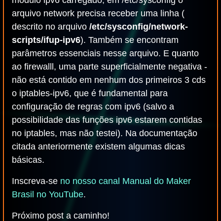
módulo ipv6 carregado, em /etc/sysconfig o
arquivo network precisa receber uma linha (
descrito no arquivo
/etc/sysconfig/network-
scripts/ifup-ipv6
). Também se encontram
parâmetros essenciais nesse arquivo. E quanto
ao firewalll, uma parte superficialmente negativa -
não está contido em nenhum dos primeiros 3 cds
o iptables-ipv6, que é fundamental para
configuração de regras com ipv6 (salvo a
possibilidade das funções ipv6 estarem contidas
no iptables, mas não testei). Na documentação
citada anteriormente existem algumas dicas
básicas.
Inscreva-se
no nosso canal Manual do Maker
Brasil no YouTube
.
Próximo post a caminho!