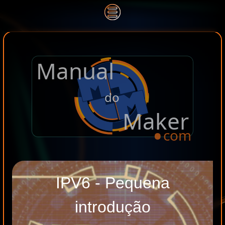
Manual
.
do
Maker
com
IPV6 - Pequena
introdução