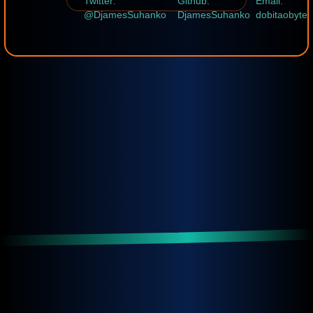
Twitter:
Github:
Email:
@DjamesSuhanko
DjamesSuhanko
dobitaobyte