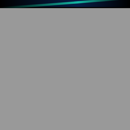
Up
Home
Refresh
SOBRE O BLOG
Diversão com tecnologia e informação. Aproveite os
mais de 1000 artigos já publicados!
REDES SOCIAIS
YouTube