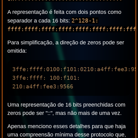
A representação é feita com dois pontos como
2^128-1:
separador a cada 16 bits:
ffff:ffff:ffff:ffff:ffff:ffff:ffff:fff
Para simplificação, a direção de zeros pode ser
omitida:
3ffe:ffff:0100:f101:0210:a4ff:fee3:956
3ffe:ffff: 100:f101: 
Uma representação de 16 bits preenchidas com
zeros pode ser "::", mas não mais de uma vez.
Apenas menciono esses detalhes para que haja
uma compreensão mínima desse protocolo que,