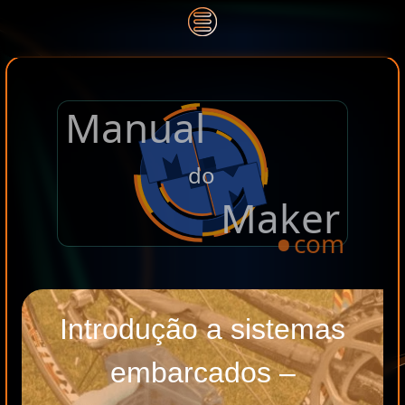
Manual
.
do
Maker
com
Introdução a sistemas
embarcados –