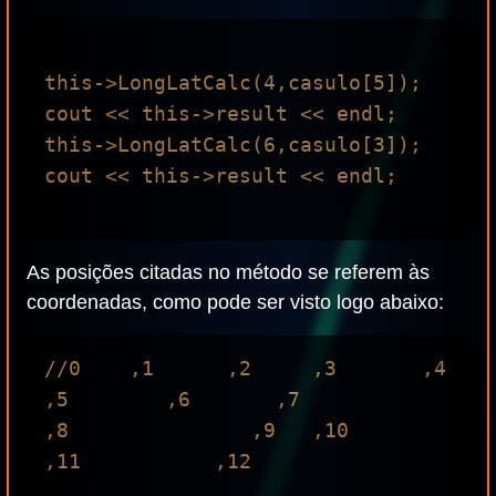
this->LongLatCalc(4,casulo[5]);

cout << this->result << endl;

this->LongLatCalc(6,casulo[3]);

cout << this->result << endl;

As posições citadas no método se referem às
coordenadas, como pode ser visto logo abaixo:
//0    ,1      ,2     ,3       ,4         
,5        ,6       ,7              
,8               ,9   ,10               
,11           ,12
