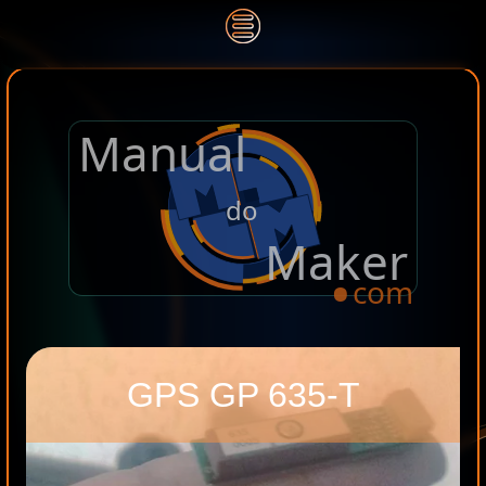
Manual
.
do
Maker
com
GPS GP 635-T