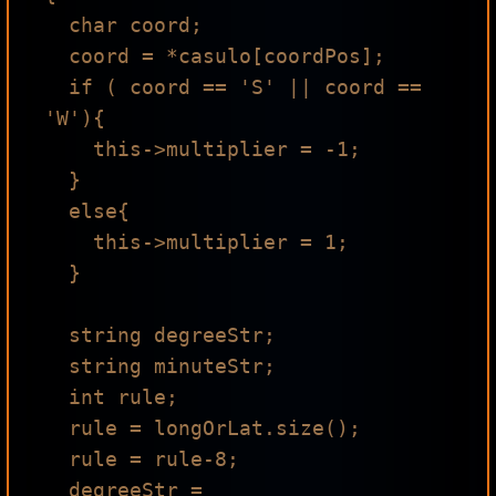
  char coord;

  coord = *casulo[coordPos];

  if ( coord == 'S' || coord == 
'W'){

    this->multiplier = -1;

  }

  else{

    this->multiplier = 1;

  }

  string degreeStr;

  string minuteStr;

  int rule;

  rule = longOrLat.size();

  rule = rule-8;

  degreeStr = 