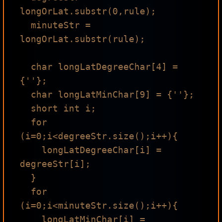
longOrLat.substr(0,rule);

  minuteStr = 
longOrLat.substr(rule);

  char longLatDegreeChar[4] = 
{''};

  char longLatMinChar[9] = {''};

  short int i;

  for 
(i=0;i<degreeStr.size();i++){

    longLatDegreeChar[i] = 
degreeStr[i];

  }

  for 
(i=0;i<minuteStr.size();i++){

    longLatMinChar[i] = 