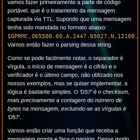
vamos fazer primeiramente a parte de código
portável, que é o tratamento da mensagem
capturada via TTL. Supondo que uma mensagem
tenha sido mandada no formato abaixo:
$GPRMC,065500.00,A,2447.65027,N,12100.
Vamos então fazer o parsing dessa string.
Como se pode facilmente notar, o separador é
vírgula, o início de mensagem é o cifrão e o
verificador é o último campo, não utilizado nos
nossos exemplos, mas se quiser implementar, a
lógica é bastante simples. O 'D
57' é o checksum,
mais precisamente a contagem do número de
bytes na mensagem, excluindo-se as vírgulas e
'D
57'.
Vamos então criar uma função que receba a
mensagem pronta e faça o parsing. Desse modo