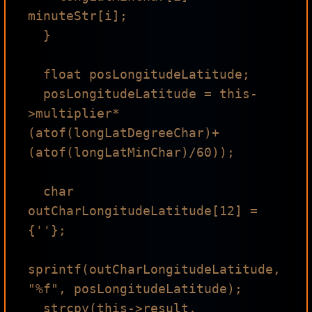
minuteStr[i];

  }

  float posLongitudeLatitude;

  posLongitudeLatitude = this-
>multiplier*
(atof(longLatDegreeChar)+
(atof(longLatMinChar)/60));

  char 
outCharLongitudeLatitude[12] = 
{''};

sprintf(outCharLongitudeLatitude, 
"%f", posLongitudeLatitude);

  strcpy(this->result, 