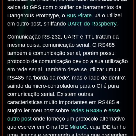
saída do GPS com o sniffer de barramentos da
Dangerous Prototype, o
Bus Pirate
. Já o utilizei
em outro post, sniffando
UART do Raspberry
.
Comunicação RS-232, UART e TTL tratam da
mesma coisa; comunicação serial. O RS485
também é comunicação serial, porém possui
protocolo de comunicação devido a sua utilização
em rede serial. Também deve-se utilizar um CI
RS485 na 'borda da rede', mas o 'lado de dentro',
saindo da micro-controladora para o CI é pura
comunicação serial. Existem outras
características muito importantes em RS485 e
sugiro ler meu post sobre
redes RS485
e
esse
outro post
onde forneço um protocolo alternativo
que escrevi em C na IDE
MikroC
, cuja IDE tenho
uma licença e recomendo a todos que pretendem