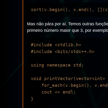
Mas não pára por aí. Temos outras funçõe
primeiro número maior que 3, por exempl
#include <stdlib.h>

#include <bits/stdc++.h>

using namespace std;

void printVector(vector<int> v
    for_each(v.begin(), v.end(), [](int i) { std::cout << i << endl; });

    cout << endl;

}
