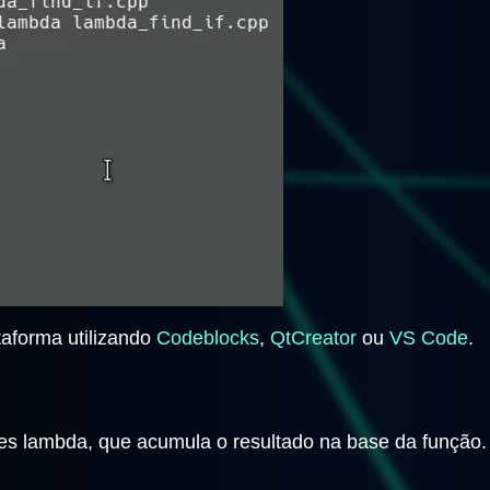
taforma utilizando
Codeblocks
,
QtCreator
ou
VS Code
.
ões lambda, que acumula o resultado na base da funçã