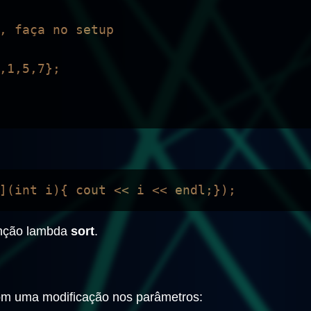
, faça no setup

função lambda
sort
.
om uma modificação nos parâmetros: