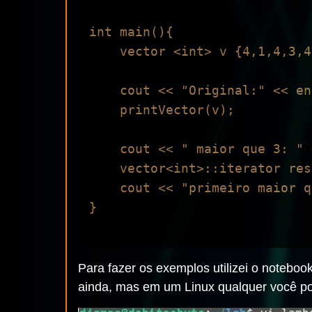
int main(){

    vector <int> v {4,1,4,3,4,1,5,7};

    cout << "Original:" << endl;

    printVector(v);

    cout << " maior que 3: " << endl;

    vector<int>::iterator result = find_if(v.begin(), v.end(), [](int i){ return i>3;});    

    cout << "primeiro maior que 3: " << *result << endl;

}

Para fazer os exemplos utilizei o noteboo
ainda, mas em um Linux qualquer você p