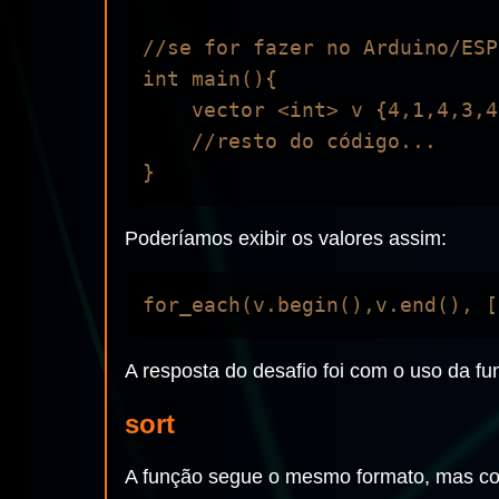
//se for fazer no Arduino/ESP
int main(){

    vector <int> v {4,1,4,3,4,1,5,7};

    //resto do código...

Poderíamos exibir os valores assim:
A resposta do desafio foi com o uso da 
sort
A função segue o mesmo formato, mas c