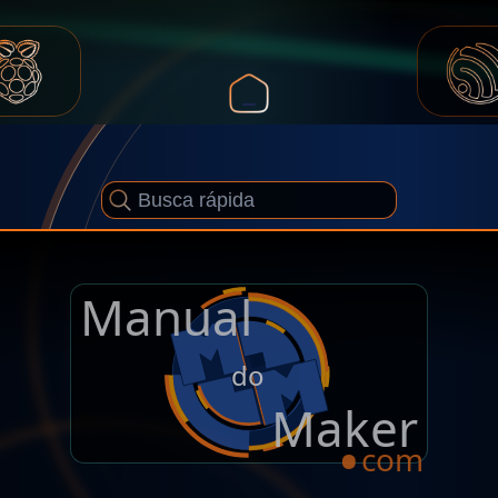
Manual
.
do
Maker
com