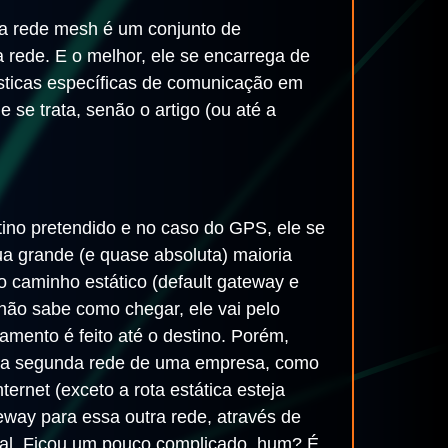
ma rede mesh é um conjunto de
 rede. E o melhor, ele se encarrega de
ísticas específicas de comunicação em
se trata, senão o artigo (ou até a
no pretendido e no caso do GPS, ele se
a grande (e quase absoluta) maioria
o caminho estático (default gateway e
não sabe como chegar, ele vai pelo
amento é feito até o destino. Porém,
 uma segunda rede de uma empresa, como
ernet (exceto a rota estática esteja
eway para essa outra rede, através de
ocal. Ficou um pouco complicado, hum? É