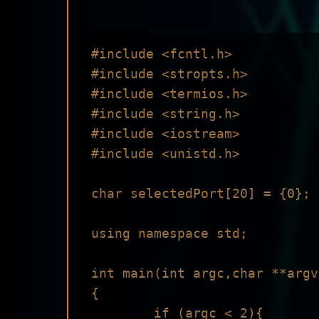
#include <fcntl.h>

#include <stropts.h>

#include <termios.h>

#include <string.h>

#include <iostream>

#include <unistd.h>

char selectedPort[20] = {0};

using namespace std;

int main(int argc,char **argv)
{

        if (argc < 2){
