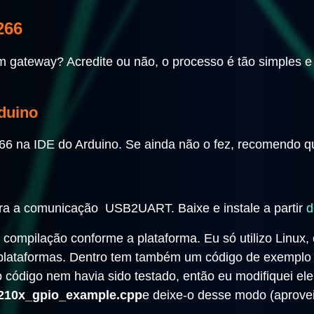
266
m gateway? Acredite ou não, o processo é tão simples 
duino
66 na IDE do Arduino. Se ainda não o fez, recomendo q
ara a comunicação USB2UART. Baixe e instale a partir
d
a compilação conforme a plataforma. Eu só utilizo Linux
 plataformas. Dentro tem também um código de exemplo
 código nem havia sido testado, então eu modifiquei el
210x_gpio_example.cpp
e deixe-o desse modo (aprovei