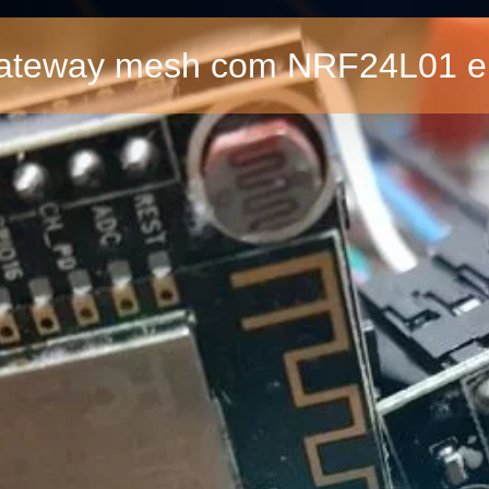
ateway mesh com NRF24L01 e