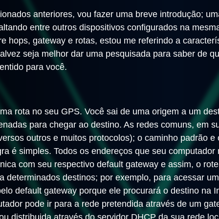
ionados anteriores, vou fazer uma breve introdução; u
altando entre outros dispositivos configurados na mesma
re hops, gateway e rotas, estou me referindo a caracter
alvez seja melhor dar uma pesquisada para saber de que 
sentido para você.
a rota no seu GPS. Você sai de uma origem a um desti
enadas para chegar ao destino. As redes comuns, em su
iversos outros e muitos protocolos); o caminho padrão e 
regra é simples. Todos os endereços que seu computador 
ica com seu respectivo default gateway e assim, o rote
ara determinados destinos; por exemplo, para acessar
elo default gateway porque ele procurará o destino na Int
tador pode ir para a rede pretendida através de um gat
 ou distribuida através do servidor DHCP da sua rede l