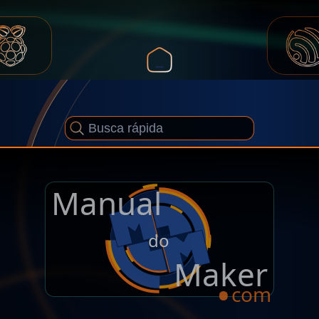
Manual
.
do
Maker
com