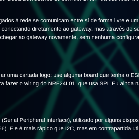
igados à rede se comunicam entre sí de forma livre e um
e conectando diretamente ao gateway, mas através de sa
á chegar ao gateway novamente, sem nenhuma configura
r dar uma cartada logo; use alguma board que tenha o ES
ra fazer o wiring do NRF24L01, que usa SPI. Eu ainda 
Serial Peripheral interface), utilizado por alguns dispo
 Ele é mais rápido que I2C, mas em contrapartida utili