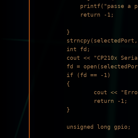
            printf("passe a porta como parametro. Saindo...");

            return -1;

        }

        strncpy(selectedPort,argv[1],20);

        int fd;

        cout << "CP210x Serial Test\n";

        fd = open(selectedPort, O_RDWR | O_NOCTTY | O_NDELAY);

        if (fd == -1)

        {

                cout << "Error opening port " << selectedPort << endl;

                return -1;

        }

        unsigned long gpio;
