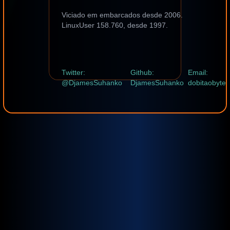
Viciado em embarcados desde 2006.
LinuxUser 158.760, desde 1997.
Twitter:
Github:
Email:
@DjamesSuhanko
DjamesSuhanko
dobitaobyte