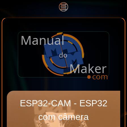
Manual
.
do
Maker
com
ESP32-CAM - ESP32
com câmera