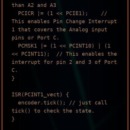
than A2 and A3

  PCICR |= (1 << PCIE1);    // 
This enables Pin Change Interrupt 
1 that covers the Analog input 
pins or Port C.

  PCMSK1 |= (1 << PCINT10) | (1 
<< PCINT11);  // This enables the 
interrupt for pin 2 and 3 of Port 
C.

}

ISR(PCINT1_vect) {

  encoder.tick(); // just call 
tick() to check the state.

}
