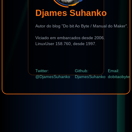
Djames Suhanko
Autor do blog "Do bit Ao Byte / Manual do Maker".
Viciado em embarcados desde 2006.
LinuxUser 158.760, desde 1997.
Twitter:
Github:
Email:
@DjamesSuhanko
DjamesSuhanko
dobitaobyte