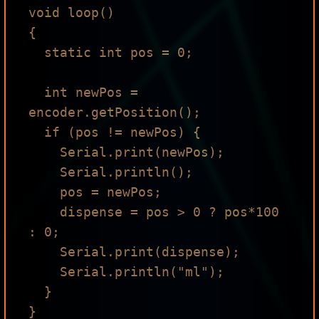
void loop()

{

  static int pos = 0;

  int newPos = 
encoder.getPosition();

  if (pos != newPos) {

    Serial.print(newPos);

    Serial.println();

    pos = newPos;

    dispense = pos > 0 ? pos*100 
: 0;

    Serial.print(dispense);

    Serial.println("ml");

  }
