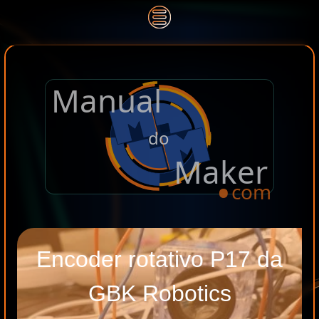
Manual
.
do
Maker
com
Encoder rotativo P17 da
GBK Robotics