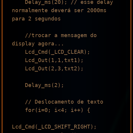
    Delay_ms(20); // esse delay 
normalmente deverá ser 2000ms 
para 2 segundos

    //trocar a mensagem do 
display agora...

    Lcd_Cmd(_LCD_CLEAR);

    Lcd_Out(1,1,txt1); 

    Lcd_Out(2,3,txt2); 

    Delay_ms(2);

    // Deslocamento de texto

    for(i=0; i<4; i++) { 

Lcd_Cmd(_LCD_SHIFT_RIGHT);
