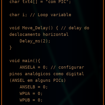
char txt4[] = "com PIC";

char i; // Loop variable

void Move_Delay() { // delay do 
deslocamento horizontal

    Delay_ms(2);

}

void main(){

    ANSELA = 0; // configurar 
pinos analógicos como digital 
(ANSEL em alguns PICs)

    ANSELB = 0;

    WPUA = 0;

    WPUB = 0;
