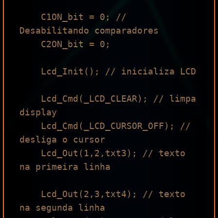
    C1ON_bit = 0; // 
Desabilitando comparadores

    C2ON_bit = 0;

    Lcd_Init(); // inicializa LCD

    Lcd_Cmd(_LCD_CLEAR); // limpa 
display

    Lcd_Cmd(_LCD_CURSOR_OFF); // 
desliga o cursor

    Lcd_Out(1,2,txt3); // texto 
na primeira linha

    Lcd_Out(2,3,txt4); // texto 
na segunda linha
