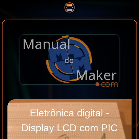
Manual
.
do
Maker
com
Eletrônica digital -
Display LCD com PIC