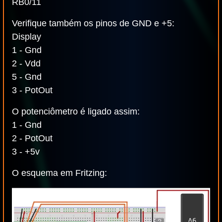
RB0/11
Verifique também os pinos de GND e +5:
Display
1 - Gnd
2 - Vdd
5 - Gnd
3 - PotOut
O potenciômetro é ligado assim:
1 - Gnd
2 - PotOut
3 - +5v
O esquema em Fritzing: