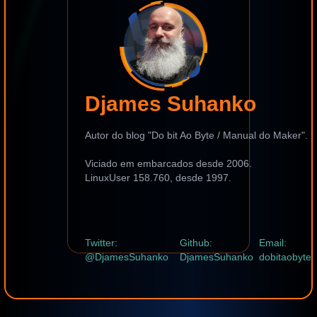
Djames Suhanko
Autor do blog "Do bit Ao Byte / Manual do Maker".
Viciado em embarcados desde 2006.
LinuxUser 158.760, desde 1997.
Twitter:
Github:
Email:
@DjamesSuhanko
DjamesSuhanko
dobitaobyte