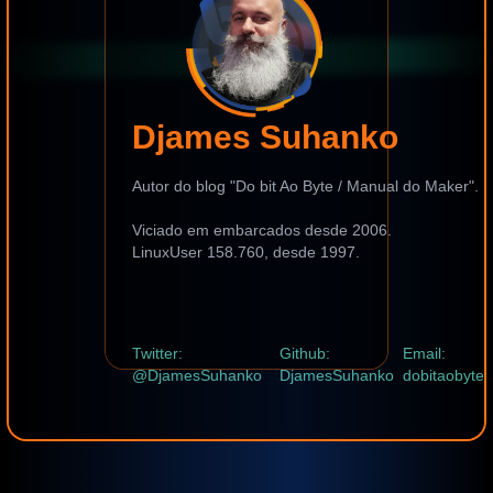
Djames Suhanko
Autor do blog "Do bit Ao Byte / Manual do Maker".
Viciado em embarcados desde 2006.
LinuxUser 158.760, desde 1997.
Twitter:
Github:
Email:
@DjamesSuhanko
DjamesSuhanko
dobitaobyte