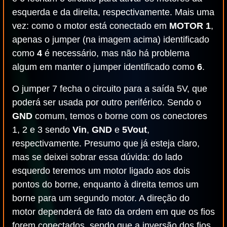
esquerda e da direita, respectivamente. Mais uma
vez: como o motor está conectado em
MOTOR 1
,
apenas o jumper (na imagem acima) identificado
como
4
é necessário, mas não há problema
algum em manter o jumper identificado como
6
.
O jumper 7 fecha o circuito para a saída 5V, que
poderá ser usada por outro periférico. Sendo o
GND
comum, temos o borne com os conectores
1, 2 e 3 sendo
Vin
,
GND
e
5Vout
,
respectivamente. Presumo que já esteja claro,
mas se deixei sobrar essa dúvida: do lado
esquerdo teremos um motor ligado aos dois
pontos do borne, enquanto à direita temos um
borne para um segundo motor. A direção do
motor dependerá de fato da ordem em que os fios
forem conectados, sendo que a inversão dos fios