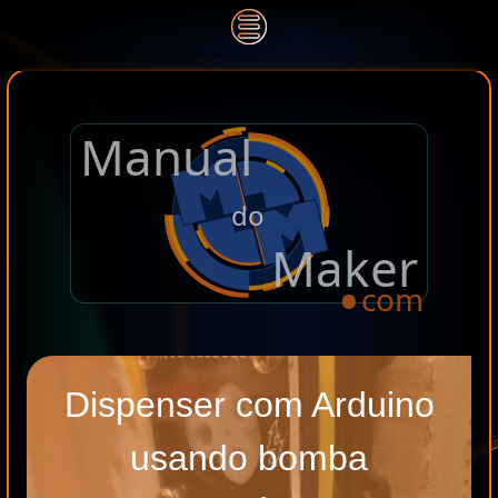
Manual
.
do
Maker
com
Dispenser com Arduino
usando bomba