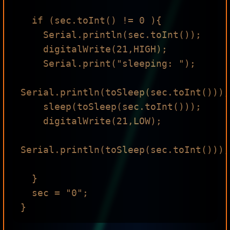
  if (sec.toInt() != 0 ){

    Serial.println(sec.toInt());

    digitalWrite(21,HIGH);

    Serial.print("sleeping: ");

Serial.println(toSleep(sec.toInt()));

    sleep(toSleep(sec.toInt()));

    digitalWrite(21,LOW);

Serial.println(toSleep(sec.toInt()));

  }

  sec = "0";
