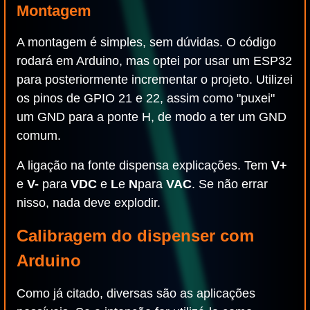
Montagem
A montagem é simples, sem dúvidas. O código
rodará em Arduino, mas optei por usar um ESP32
para posteriormente incrementar o projeto. Utilizei
os pinos de GPIO 21 e 22, assim como "puxei"
um GND para a ponte H, de modo a ter um GND
comum.
A ligação na fonte dispensa explicações. Tem
V+
e
V-
para
VDC
e
L
e
N
para
VAC
. Se não errar
nisso, nada deve explodir.
Calibragem do dispenser com
Arduino
Como já citado, diversas são as aplicações