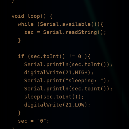
void loop() {

  while (Serial.available()){

    sec = Serial.readString();

  }

  if (sec.toInt() != 0 ){

    Serial.println(sec.toInt());

    digitalWrite(21,HIGH);

    Serial.print("sleeping: ");

    Serial.println(sec.toInt());

    sleep(sec.toInt());

    digitalWrite(21,LOW);

  }

  sec = "0";
