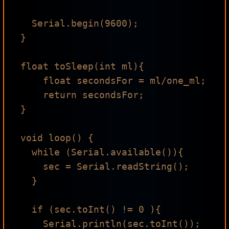
  Serial.begin(9600);

}

float toSleep(int ml){

    float secondsFor = ml/one_ml;

    return secondsFor;

}

void loop() {

  while (Serial.available()){

    sec = Serial.readString();

  }

  if (sec.toInt() != 0 ){

    Serial.println(sec.toInt());
