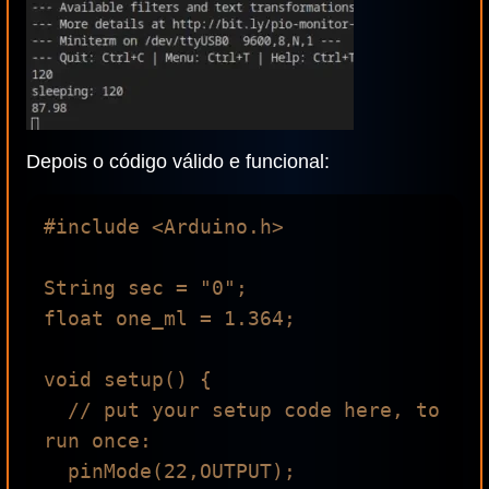
Depois o código válido e funcional:
#include <Arduino.h>

String sec = "0";

float one_ml = 1.364;

void setup() {

  // put your setup code here, to 
run once:

  pinMode(22,OUTPUT);
