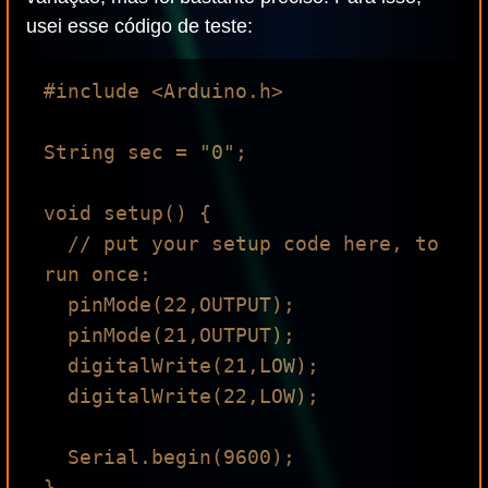
usei esse código de teste:
#include <Arduino.h>

String sec = "0";

void setup() {

  // put your setup code here, to 
run once:

  pinMode(22,OUTPUT);

  pinMode(21,OUTPUT);

  digitalWrite(21,LOW);

  digitalWrite(22,LOW);

  Serial.begin(9600);

}
