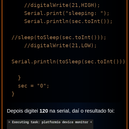
    //digitalWrite(21,HIGH);

    Serial.print("sleeping: ");

    Serial.println(sec.toInt());

//sleep(toSleep(sec.toInt()));

    //digitalWrite(21,LOW);

Serial.println(toSleep(sec.toInt()));

  }

  sec = "0";

Depois digitei
120
na serial, daí o resultado foi: