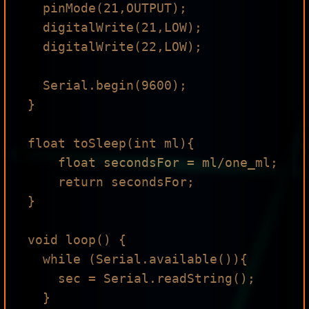
  pinMode(21,OUTPUT);

  digitalWrite(21,LOW);

  digitalWrite(22,LOW);

  Serial.begin(9600);

}

float toSleep(int ml){

    float secondsFor = ml/one_ml;

    return secondsFor;

}

void loop() {

  while (Serial.available()){

    sec = Serial.readString();

  }
