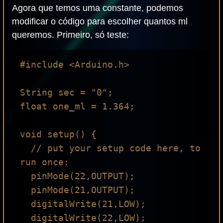
Agora que temos uma constante, podemos
modificar o código para escolher quantos ml
queremos. Primeiro, só teste:
#include <Arduino.h>

String sec = "0";

float one_ml = 1.364;

void setup() {

  // put your setup code here, to 
run once:

  pinMode(22,OUTPUT);

  pinMode(21,OUTPUT);

  digitalWrite(21,LOW);

  digitalWrite(22,LOW);
