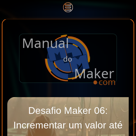
Manual
.
do
Maker
com
Desafio Maker 06:
Incrementar um valor até