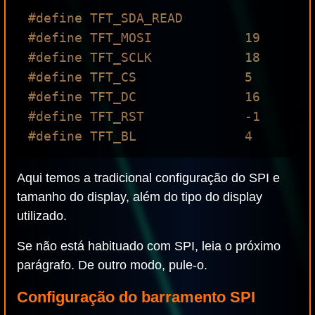
#define TFT_SDA_READ 

#define TFT_MOSI            19

#define TFT_SCLK            18

#define TFT_CS              5

#define TFT_DC              16

#define TFT_RST             -1      

Aqui temos a tradicional configuração do SPI e
tamanho do display, além do tipo do display
utilizado.
Se não está habituado com SPI, leia o próximo
parágrafo. De outro modo, pule-o.
Configuração do barramento SPI