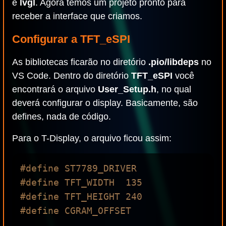
e
lvgl
. Agora temos um projeto pronto para
receber a interface que criamos.
Configurar a TFT_eSPI
As bibliotecas ficarão no diretório
.pio/libdeps
no
VS Code. Dentro do diretório
TFT_eSPI
você
encontrará o arquivo
User_Setup.h
, no qual
deverá configurar o display. Basicamente, são
defines, nada de código.
Para o T-Display, o arquivo ficou assim:
#define ST7789_DRIVER

#define TFT_WIDTH  135 

#define TFT_HEIGHT 240

#define CGRAM_OFFSET 
