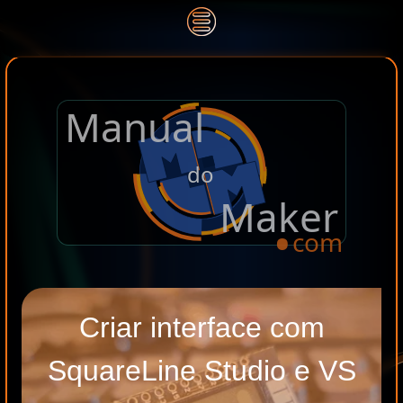
Manual
.
do
Maker
com
Criar interface com
SquareLine Studio e VS