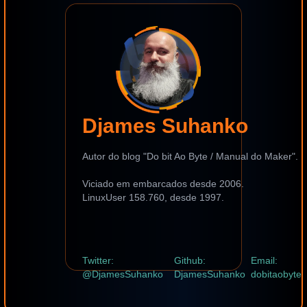
Djames Suhanko
Autor do blog "Do bit Ao Byte / Manual do Maker".
Viciado em embarcados desde 2006.
LinuxUser 158.760, desde 1997.
Twitter:
Github:
Email:
@DjamesSuhanko
DjamesSuhanko
dobitaobyte