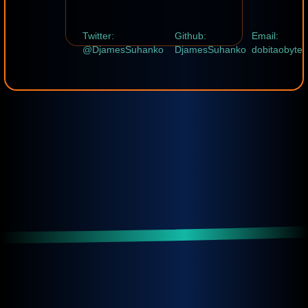
Twitter:
Github:
Email:
@DjamesSuhanko
DjamesSuhanko
dobitaobyte