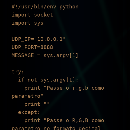
#!/usr/bin/env python

import socket

import sys

UDP_IP="10.0.0.1"

UDP_PORT=8888

MESSAGE = sys.argv[1]

try:

  if not sys.argv[1]:

    print "Passe o r,g,b como 
parametro"

    print ""

  except:

    print "Passe o R,G,B como 
parametro no formato decimal 