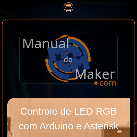
Manual
.
do
Maker
com
Controle de LED RGB
com Arduino e Asterisk