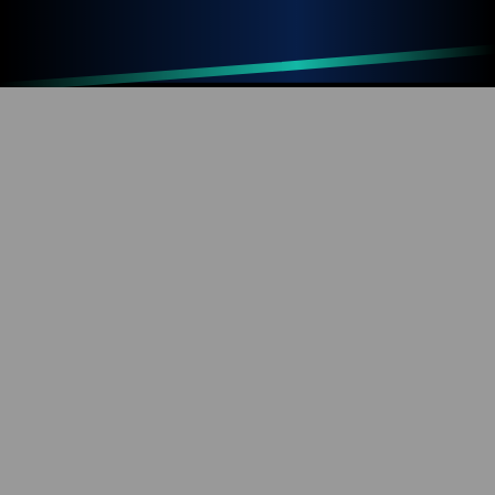
Up
Home
Refresh
SOBRE O BLOG
Diversão com tecnologia e informação. Aproveite os
mais de 1000 artigos já publicados!
REDES SOCIAIS