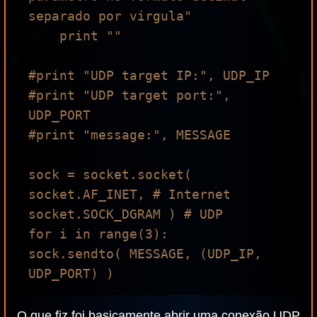
separado por virgula"

    print ""

#print "UDP target IP:", UDP_IP

#print "UDP target port:", 
UDP_PORT

#print "message:", MESSAGE

sock = socket.socket( 
socket.AF_INET, # Internet

socket.SOCK_DGRAM ) # UDP

for i in range(3):

sock.sendto( MESSAGE, (UDP_IP, 
O que fiz foi basicamente abrir uma conexão UDP