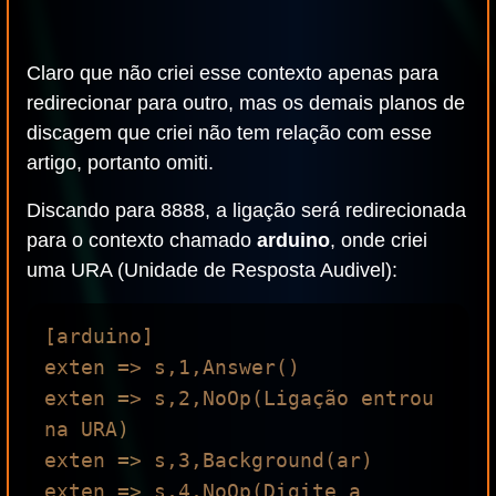
Claro que não criei esse contexto apenas para
redirecionar para outro, mas os demais planos de
discagem que criei não tem relação com esse
artigo, portanto omiti.
Discando para 8888, a ligação será redirecionada
para o contexto chamado
arduino
, onde criei
uma URA (Unidade de Resposta Audivel):
[arduino]

exten => s,1,Answer()

exten => s,2,NoOp(Ligação entrou 
na URA)

exten => s,3,Background(ar)

exten => s,4,NoOp(Digite a 