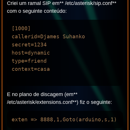
Criei um ramal SIP em** /etc/asterisk/sip.conf**
com o seguinte conteúdo:
[1000]

callerid=Djames Suhanko

secret=1234

host=dynamic

type=friend

context=casa

E no plano de discagem (em**
/etc/asterisk/extensions.conf**) fiz o seguinte: