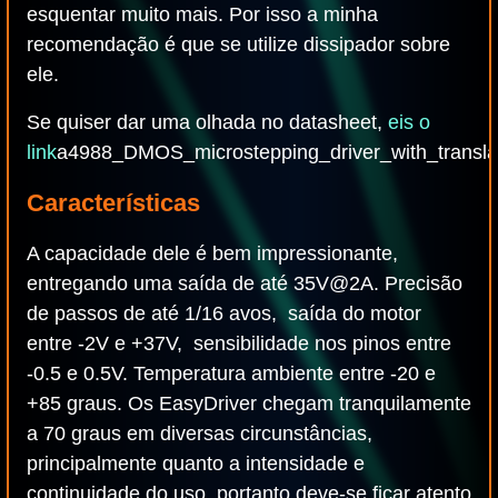
esquentar muito mais. Por isso a minha
recomendação é que se utilize dissipador sobre
ele.
Se quiser dar uma olhada no datasheet,
eis o
link
a4988_DMOS_microstepping_driver_with_translat
Características
A capacidade dele é bem impressionante,
entregando uma saída de até 35V@2A. Precisão
de passos de até 1/16 avos, saída do motor
entre -2V e +37V, sensibilidade nos pinos entre
-0.5 e 0.5V. Temperatura ambiente entre -20 e
+85 graus. Os EasyDriver chegam tranquilamente
a 70 graus em diversas circunstâncias,
principalmente quanto a intensidade e
continuidade do uso, portanto deve-se ficar atento