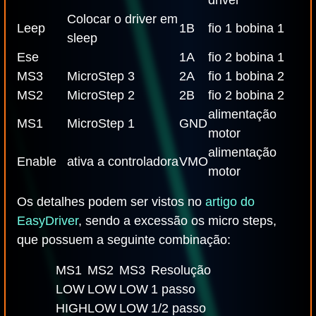
driver
Colocar o driver em
Leep
1B
fio 1 bobina 1
sleep
Ese
1A
fio 2 bobina 1
MS3
MicroStep 3
2A
fio 1 bobina 2
MS2
MicroStep 2
2B
fio 2 bobina 2
alimentação
MS1
MicroStep 1
GND
motor
alimentação
Enable
ativa a controladora
VMO
motor
Os detalhes podem ser vistos no
artigo do
EasyDriver
, sendo a excessão os micro steps,
que possuem a seguinte combinação:
MS1
MS2
MS3
Resolução
LOW
LOW
LOW
1 passo
HIGH
LOW
LOW
1/2 passo