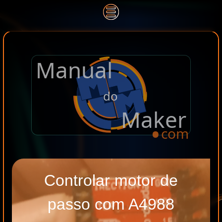
Manual
.
do
Maker
com
Controlar motor de
passo com A4988