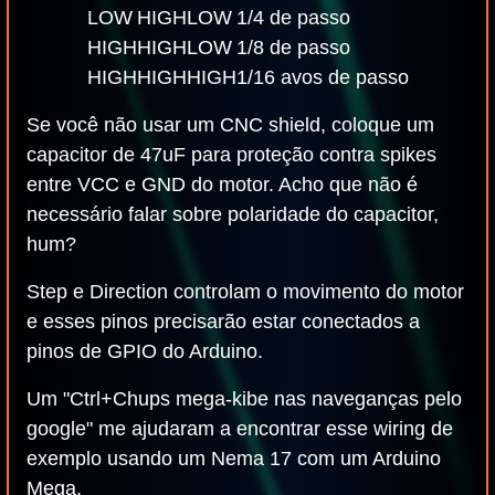
LOW
HIGH
LOW
1/4 de passo
HIGH
HIGH
LOW
1/8 de passo
HIGH
HIGH
HIGH
1/16 avos de passo
Se você não usar um CNC shield, coloque um
capacitor de 47uF para proteção contra spikes
entre VCC e GND do motor. Acho que não é
necessário falar sobre polaridade do capacitor,
hum?
Step e Direction controlam o movimento do motor
e esses pinos precisarão estar conectados a
pinos de GPIO do Arduino.
Um "Ctrl+Chups mega-kibe nas naveganças pelo
google" me ajudaram a encontrar esse wiring de
exemplo usando um Nema 17 com um Arduino
Mega.