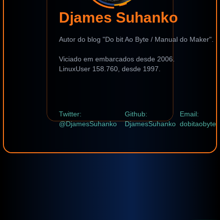
Djames Suhanko
Autor do blog "Do bit Ao Byte / Manual do Maker".
Viciado em embarcados desde 2006.
LinuxUser 158.760, desde 1997.
Twitter:
Github:
Email:
@DjamesSuhanko
DjamesSuhanko
dobitaobyte