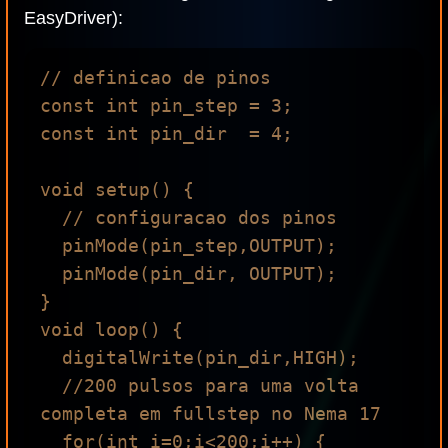
EasyDriver):
// definicao de pinos

const int pin_step = 3; 

const int pin_dir  = 4; 

void setup() {

  // configuracao dos pinos

  pinMode(pin_step,OUTPUT); 

  pinMode(pin_dir, OUTPUT);

}

void loop() {

  digitalWrite(pin_dir,HIGH); 

  //200 pulsos para uma volta 
completa em fullstep no Nema 17

  for(int i=0;i<200;i++) {
