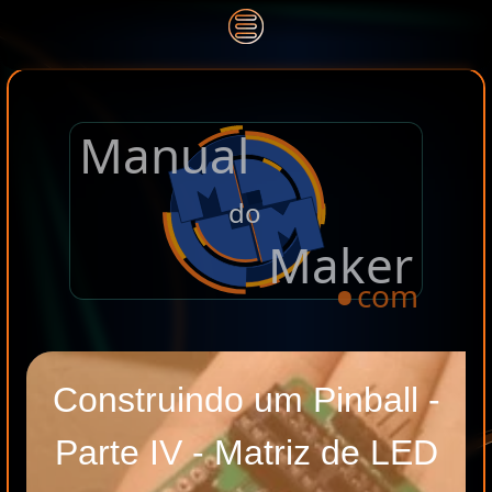
Manual
.
do
Maker
com
Construindo um Pinball -
Parte IV - Matriz de LED