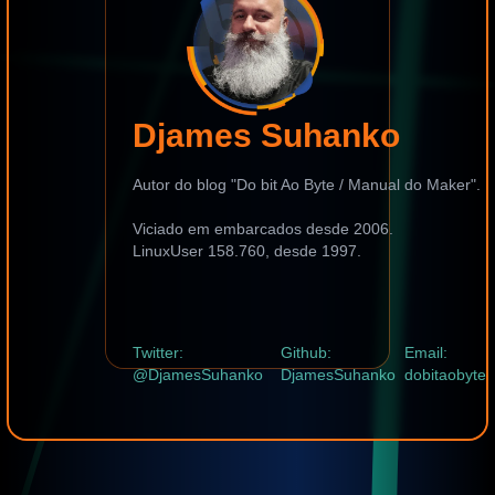
Djames Suhanko
Autor do blog "Do bit Ao Byte / Manual do Maker".
Viciado em embarcados desde 2006.
LinuxUser 158.760, desde 1997.
Twitter:
Github:
Email:
@DjamesSuhanko
DjamesSuhanko
dobitaobyte