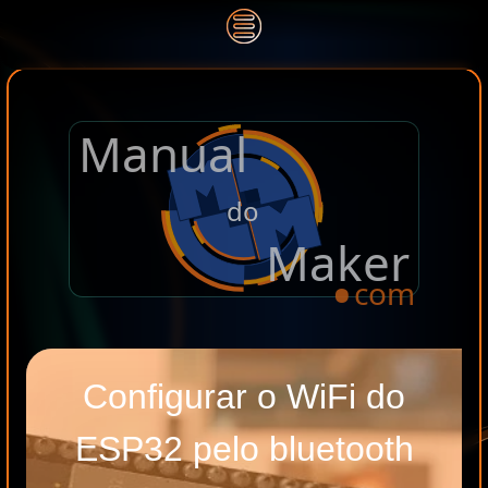
Manual
.
do
Maker
com
Configurar o WiFi do
ESP32 pelo bluetooth