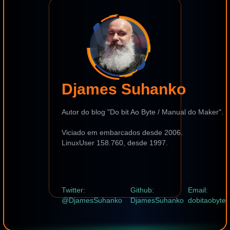
Djames Suhanko
Autor do blog "Do bit Ao Byte / Manual do Maker".
Viciado em embarcados desde 2006.
LinuxUser 158.760, desde 1997.
Twitter:
Github:
Email:
@DjamesSuhanko
DjamesSuhanko
dobitaobyte