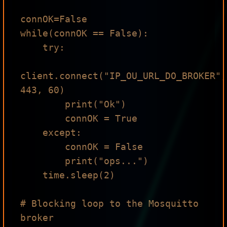
connOK=False

while(connOK == False):

    try:

client.connect("IP_OU_URL_DO_BROKER", 
443, 60)

        print("Ok")

        connOK = True

    except:

        connOK = False

        print("ops...")

    time.sleep(2)

# Blocking loop to the Mosquitto 
broker
