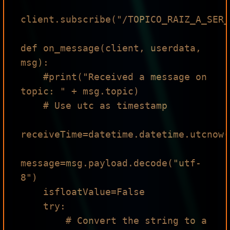
client.subscribe("/TOPICO_RAIZ_A_SER_
def on_message(client, userdata, 
msg):

    #print("Received a message on 
topic: " + msg.topic)

    # Use utc as timestamp

receiveTime=datetime.datetime.utcnow()
message=msg.payload.decode("utf-
8")

    isfloatValue=False

    try:

        # Convert the string to a 