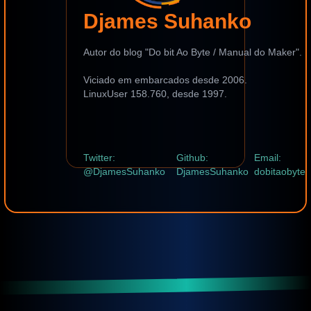
Djames Suhanko
Autor do blog "Do bit Ao Byte / Manual do Maker".
Viciado em embarcados desde 2006.
LinuxUser 158.760, desde 1997.
Twitter:
Github:
Email:
@DjamesSuhanko
DjamesSuhanko
dobitaobyte