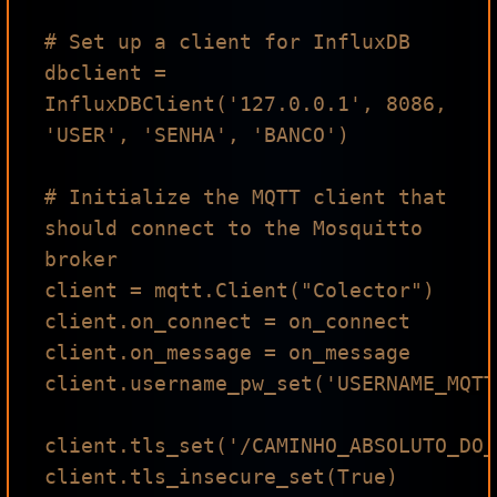
# Set up a client for InfluxDB

dbclient = 
InfluxDBClient('127.0.0.1', 8086, 
'USER', 'SENHA', 'BANCO')

# Initialize the MQTT client that 
should connect to the Mosquitto 
broker

client = mqtt.Client("Colector")

client.on_connect = on_connect

client.on_message = on_message

client.username_pw_set('USERNAME_MQTT
client.tls_set('/CAMINHO_ABSOLUTO_DO_
client.tls_insecure_set(True)
