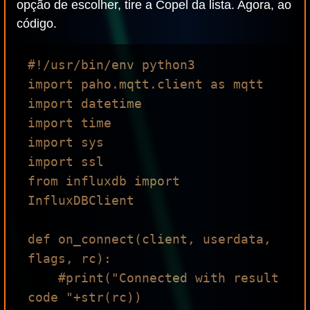
opção de escolher, tire a Copel da lista. Agora, ao
código.
#!/usr/bin/env python3

import paho.mqtt.client as mqtt

import datetime

import time

import sys

import ssl

from influxdb import 
InfluxDBClient

def on_connect(client, userdata, 
flags, rc):

    #print("Connected with result 
code "+str(rc))
