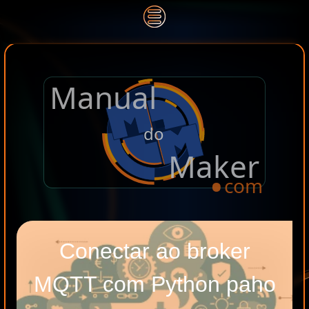
Manual
.
do
Maker
com
Conectar ao broker
MQTT com Python paho