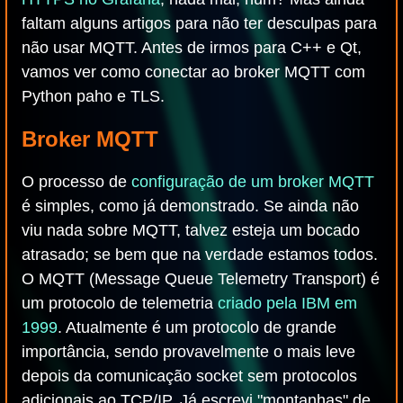
faltam alguns artigos para não ter desculpas para
não usar MQTT. Antes de irmos para C++ e Qt,
vamos ver como conectar ao broker MQTT com
Python paho e TLS.
Broker MQTT
O processo de
configuração de um broker MQTT
é simples, como já demonstrado. Se ainda não
viu nada sobre MQTT, talvez esteja um bocado
atrasado; se bem que na verdade estamos todos.
O MQTT (Message Queue Telemetry Transport) é
um protocolo de telemetria
criado pela IBM em
1999
. Atualmente é um protocolo de grande
importância, sendo provavelmente o mais leve
depois da comunicação socket sem protocolos
adicionais ao TCP/IP. Já escrevi "montanhas" de