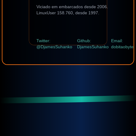
Viciado em embarcados desde 2006.
LinuxUser 158.760, desde 1997.
Twitter:
Github:
Email:
@DjamesSuhanko
DjamesSuhanko
dobitaobyte