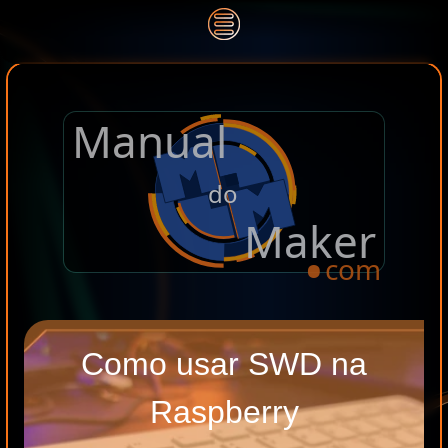
Manual
.
do
Maker
com
Como usar SWD na
Raspberry