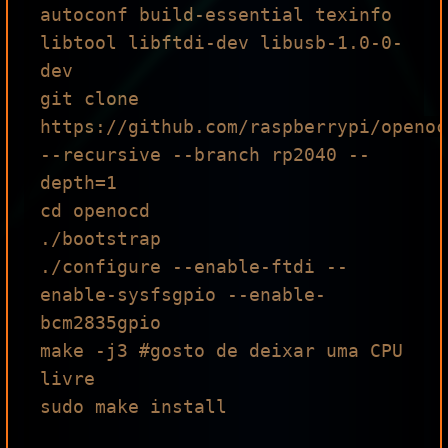
autoconf build-essential texinfo 
libtool libftdi-dev libusb-1.0-0-

dev

git clone 
https://github.com/raspberrypi/openoc
--recursive --branch rp2040 --
depth=1

cd openocd

./bootstrap

./configure --enable-ftdi --
enable-sysfsgpio --enable-
bcm2835gpio

make -j3 #gosto de deixar uma CPU 
livre

sudo make install
