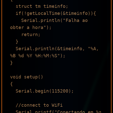
  struct tm timeinfo;

  if(!getLocalTime(&timeinfo)){

    Serial.println("Falha ao 
obter a hora");

    return;

  }

  Serial.println(&timeinfo, "%A, 
%B %d %Y %H:%M:%S");

}

void setup()

{

  Serial.begin(115200);

  //connect to WiFi

  Serial.printf("Conectando em %s 