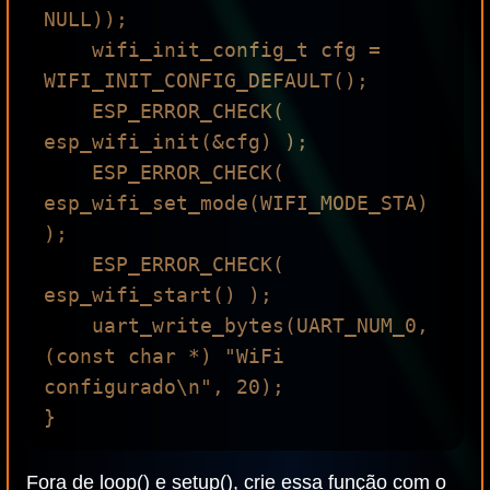
NULL));

    wifi_init_config_t cfg = 
WIFI_INIT_CONFIG_DEFAULT();

    ESP_ERROR_CHECK( 
esp_wifi_init(&cfg) );

    ESP_ERROR_CHECK( 
esp_wifi_set_mode(WIFI_MODE_STA) 
);

    ESP_ERROR_CHECK( 
esp_wifi_start() );

    uart_write_bytes(UART_NUM_0, 
(const char *) "WiFi 
configurado\n", 20);

Fora de loop() e setup(), crie essa função com o