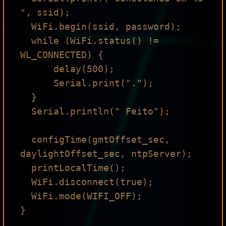
", ssid);

  WiFi.begin(ssid, password);

  while (WiFi.status() != 
WL_CONNECTED) {

      delay(500);

      Serial.print(".");

  }

  Serial.println(" Feito");

  configTime(gmtOffset_sec, 
daylightOffset_sec, ntpServer);

  printLocalTime();

  WiFi.disconnect(true);

  WiFi.mode(WIFI_OFF);

}
