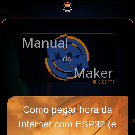
Manual
.
do
Maker
com
Como pegar hora da
Internet com ESP32 (e