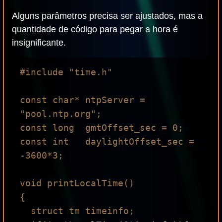
Alguns parâmetros precisa ser ajustados, mas a
quantidade de código para pegar a hora é
insignificante.
#include "time.h"

const char* ntpServer = 
"pool.ntp.org";

const long  gmtOffset_sec = 0;

const int   daylightOffset_sec = 
-3600*3;

void printLocalTime()

{

  struct tm timeinfo;
