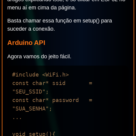
menu aí em cima da página.
Basta chamar essa função em setup() para
suceder a conexão.
Arduino API
Agora vamos do jeito fácil.
#include <WiFi.h>

const char* ssid       = 
"SEU_SSID";

const char* password   = 
"SUA_SENHA";

...

void setup(){
