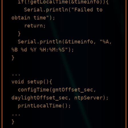
  if(!getLocalTime(&timeinfo)){

    Serial.println("Failed to 
obtain time");

    return;

  }

  Serial.println(&timeinfo, "%A, 
%B %d %Y %H:%M:%S");

}

...

void setup(){

  configTime(gmtOffset_sec, 
daylightOffset_sec, ntpServer);

  printLocalTime();

...
