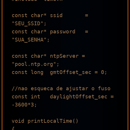
const char* ssid       = 
"SEU_SSID";

const char* password   = 
"SUA_SENHA";

const char* ntpServer = 
"pool.ntp.org";

const long  gmtOffset_sec = 0;

//nao esqueca de ajustar o fuso

const int   daylightOffset_sec = 
-3600*3;

void printLocalTime()

{
